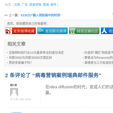
标签: [
交换
,
广告
,
病毒营销
,
营销
,
邮件
]
<< 上一篇：
KENZO“融入到绘画中的时尚”
喜欢，就收藏到自己的地盘吧：
发条微博收藏
发到腾讯微博
转到豆瓣社区
收
相关文章
互联网科技行业10大最具争议的成功决定
抖音的“潮红”到底是
月薪3000与月薪30000文案区别
野兽派与Roseonl
贾跃亭是骗子吗？
章燎原与三只松鼠的
2 条评论了 “病毒营销案例瑞典邮件服务”
羅什麽
在idea diffusion的时代，变成人们的
赢。
27 十月, 2011 19:40