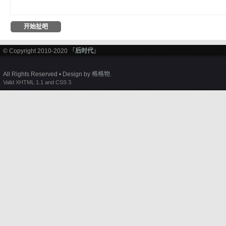
© Copyright 2010-2020 「
后时代
」
All Rights Reserved • Design by
格格物
.
Valid XHTML 1.1 and CSS 3.