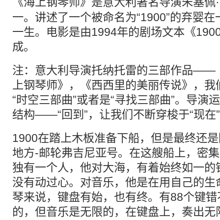
《海上
钢琴
师》是意大利著名导演朱塞佩·
一。讲述了一个被命名为“1900”的弃婴
一生。电影是由1994年的剧场文本《19
成。
注：意大利导演托纳托雷的三部作品——
上钢琴师》，《西西里的美丽传说》，我
“时空三部曲”或者是“寻找三部曲”。导演
结构——“回到”，让我们不断穿梭于“现在”
1900在踏上木板准备下船，但是最终还
地方-邮轮弗吉尼亚号。在这艘船上，密
独有一个人，他对大海，有着始终如一的
没有动过心。对音乐，他是在用自己的生
琴来说，键盘有始，也有终。有88个键错
的，但音乐是无限的，在键盘上，奏出无