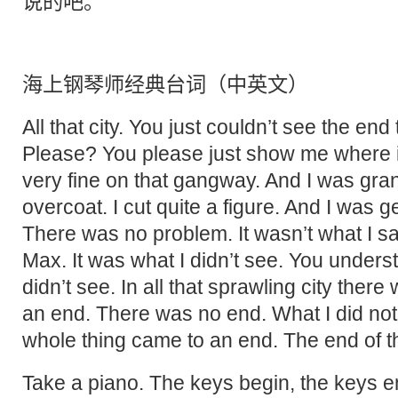
说的吧。
海上钢琴师经典台词（中英文）
All that city. You just couldn’t see the end
Please? You please just show me where it
very fine on that gangway. And I was gran
overcoat. I cut quite a figure. And I was g
There was no problem. It wasn’t what I s
Max. It was what I didn’t see. You unders
didn’t see. In all that sprawling city ther
an end. There was no end. What I did no
whole thing came to an end. The end of 
Take a piano. The keys begin, the keys 