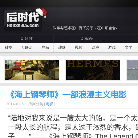
科技
互联网
产品
趣味
视频
动漫
游戏
文学
《海上钢琴师》一部浪漫主义电影
2014-01-5 | 所属分类 [
电影
]
“陆地对我来说是一艘太大的船，是一个
一段太长的航程，是太过于浓烈的香水，
子……”——《海上
钢琴
师》The Legend O