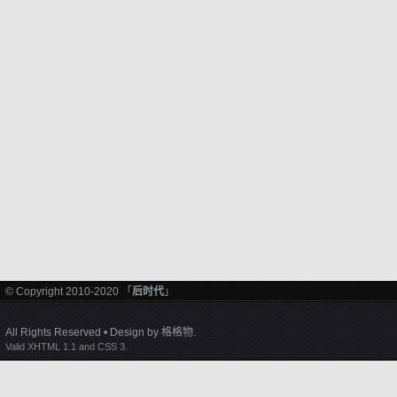
© Copyright 2010-2020 「
后时代
」
All Rights Reserved • Design by
格格物
.
Valid XHTML 1.1 and CSS 3.