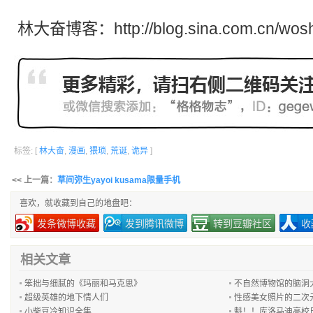
林大奋博客：
http://blog.sina.com.cn/wos
标签: [
林大奋
,
漫画
,
猥琐
,
荒诞
,
诡异
]
<< 上一篇：
草间弥生yayoi kusama限量手机
喜欢，就收藏到自己的地盘吧：
发条微博收藏
发到腾讯微博
转到豆瓣社区
收
相关文章
笨拙与细腻的《玛丽和马克思》
不自然博物馆的脑洞
超级英雄的地下情人们
性感美女照片的二次
小柴豆冷知识全集
魁！！库洛马迪高校