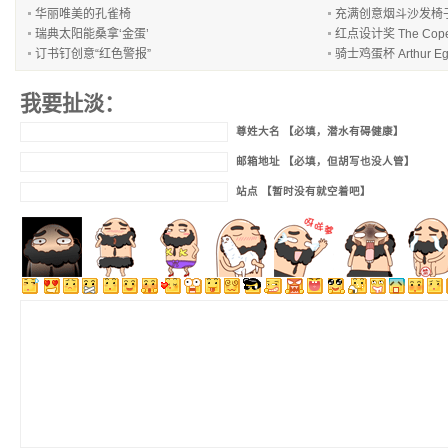
华丽唯美的孔雀椅
充满创意烟斗沙发椅
瑞典太阳能桑拿‘金蛋’
红点设计奖 The Cope
订书钉创意“红色警报”
骑士鸡蛋杯 Arthur Eg
我要扯淡：
尊姓大名 【必填，潜水有碍健康】
邮箱地址 【必填，但胡写也没人管】
站点 【暂时没有就空着吧】