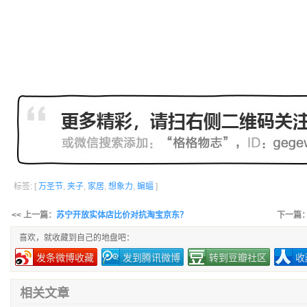
标签: [
万圣节
,
夹子
,
家居
,
想象力
,
蝙蝠
]
<< 上一篇：
苏宁开放实体店比价对抗淘宝京东？
下一篇
喜欢，就收藏到自己的地盘吧：
发条微博收藏
发到腾讯微博
转到豆瓣社区
收
相关文章