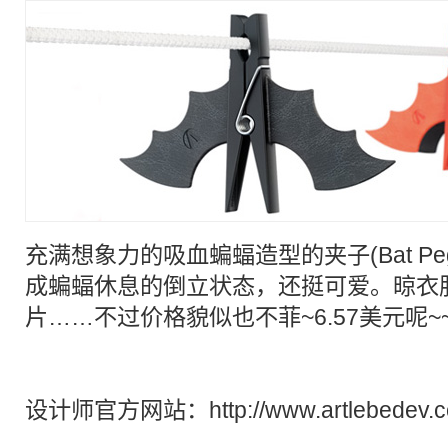
充满
想象力
的吸血
蝙蝠
造型的
夹子
(Bat 
成
蝙蝠
休息的倒立状态，还挺可爱。晾衣
片……不过价格貌似也不菲~6.57美元呢~~
设计师官方网站：http://www.artlebedev.c