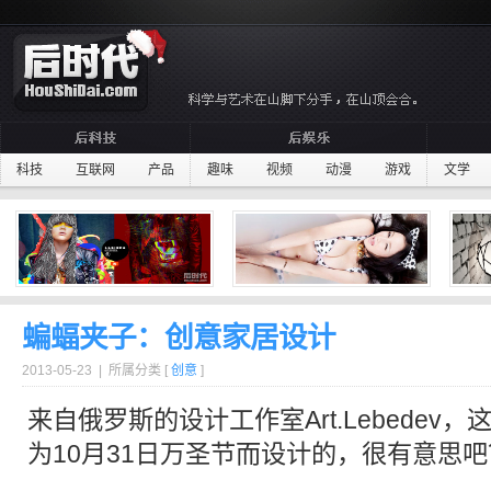
科技
互联网
产品
趣味
视频
动漫
游戏
文学
蝙蝠夹子：创意家居设计
2013-05-23 | 所属分类 [
创意
]
来自俄罗斯的设计工作室Art.Lebedev，
为10月31日
万圣节
而设计的，很有意思吧