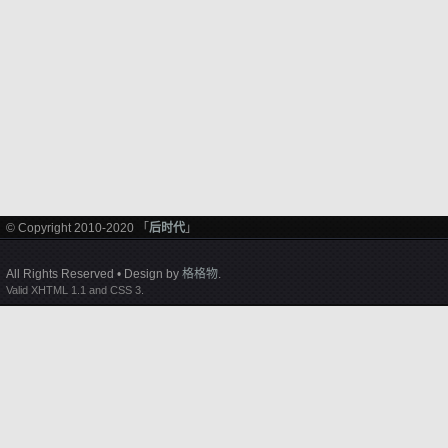
© Copyright 2010-2020 「
后时代
」
All Rights Reserved • Design by
格格物
.
Valid XHTML 1.1 and CSS 3.