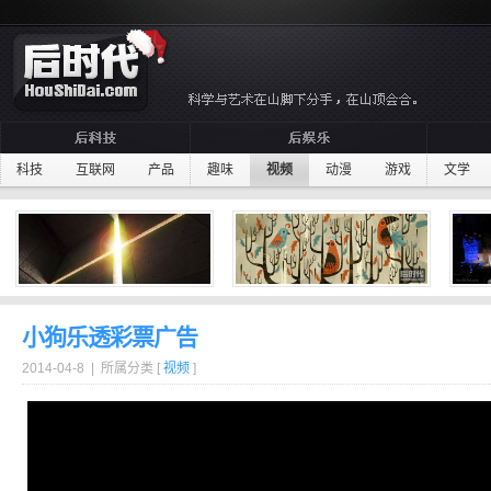
科技
互联网
产品
趣味
视频
动漫
游戏
文学
小狗乐透彩票广告
2014-04-8 | 所属分类 [
视频
]