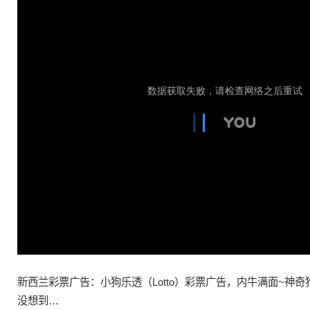
新西兰
彩票
广告
：
小狗
乐透
（Lotto）
彩票
广告
，内牛满面~神奇
没想到…