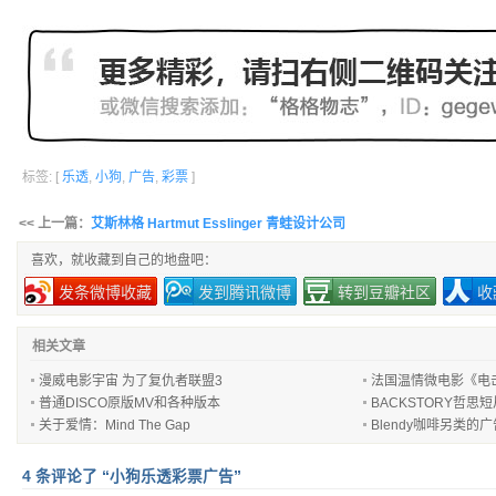
标签: [
乐透
,
小狗
,
广告
,
彩票
]
<< 上一篇：
艾斯林格 Hartmut Esslinger 青蛙设计公司
喜欢，就收藏到自己的地盘吧：
发条微博收藏
发到腾讯微博
转到豆瓣社区
收
相关文章
漫威电影宇宙 为了复仇者联盟3
法国温情微电影《电击超人
普通DISCO原版MV和各种版本
BACKSTORY哲思
关于爱情：Mind The Gap
Blendy咖啡另类的
4 条评论了 “小狗乐透彩票广告”