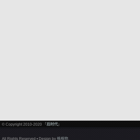
© Copyright 2010-2020 「
后时代
」
All Rights Reserved • Design by
格格物
.