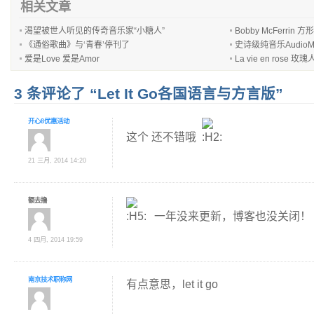
相关文章
渴望被世人听见的传奇音乐家“小糖人”
Bobby McFerrin 方
《通俗歌曲》与‘青春’停刊了
史诗级纯音乐AudioMa
爱是Love 爱是Amor
La vie en rose 玫瑰人
3 条评论了 “Let It Go各国语言与方言版”
开心8优惠活动
这个 还不错哦
21 三月, 2014 14:20
额去撸
一年没来更新，博客也没关闭！
4 四月, 2014 19:59
南京技术职称网
有点意思，let it go