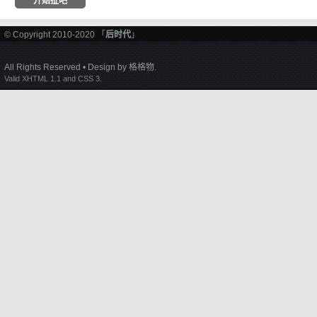
© Copyright 2010-2020 「
后时代
」
All Rights Reserved • Design by
格格物
.
Valid XHTML 1.1 and CSS 3.