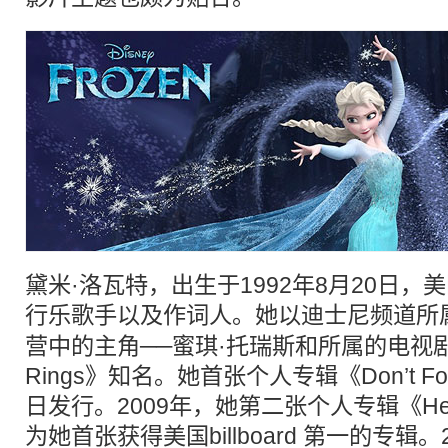
黛米·洛瓦特，出生于1992年8月20日
行乐歌手以及作词人。她以
迪士尼
频道所
营中的主角──蜜琪·托瑞斯和所属的电视剧《As
Rings》知名。她首张个人专辑《Don’t For
日发行。2009年，她第二张个人专辑《Here 
为她首张获得美国billboard 第一的专辑。