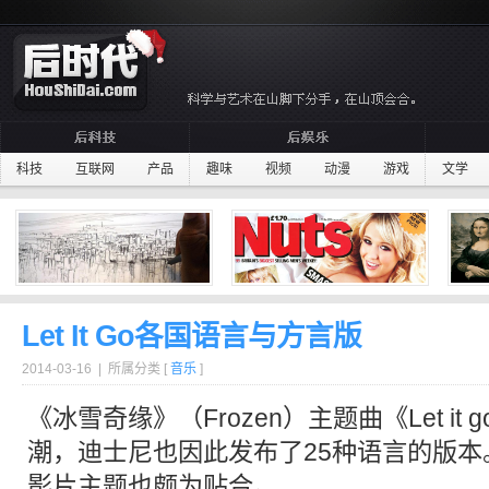
科技
互联网
产品
趣味
视频
动漫
游戏
文学
Let It Go各国语言与方言版
2014-03-16 | 所属分类 [
音乐
]
《
冰雪奇缘
》（Frozen）
主题曲
《Let 
潮，
迪士尼
也因此发布了25种语言的版
影片主题也颇为贴合。