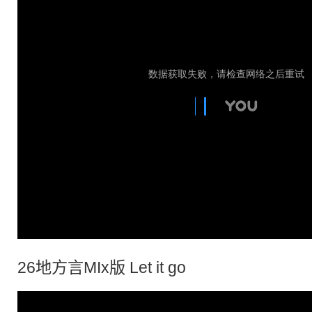
26地
方言
MIx版 Let it go