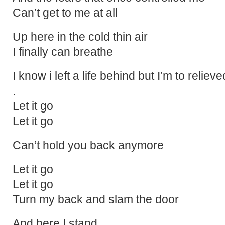
Can’t get to me at all
Up here in the cold thin air
I finally can breathe
I know i left a life behind but I’m to reliev
.
Let it go
Let it go
Can’t hold you back anymore
Let it go
Let it go
Turn my back and slam the door
And here I stand