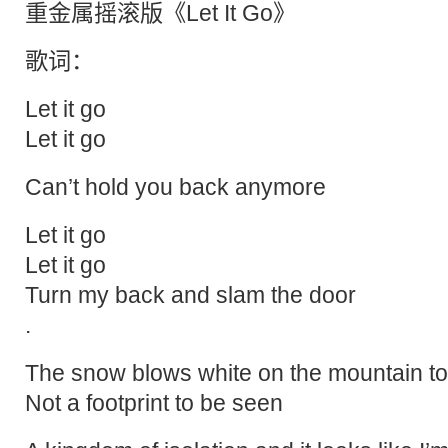
重金属摇滚版《Let It Go》
歌词：
Let it go
Let it go
Can’t hold you back anymore
Let it go
Let it go
Turn my back and slam the door
.
The snow blows white on the mountain to
Not a footprint to be seen