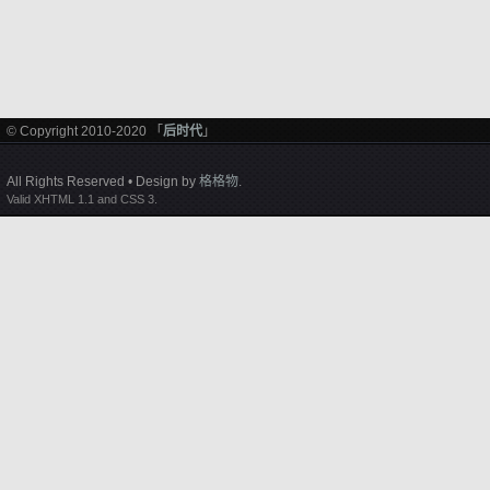
© Copyright 2010-2020 「
后时代
」
All Rights Reserved • Design by
格格物
.
Valid XHTML 1.1 and CSS 3.