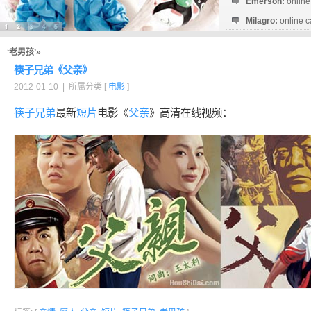
Emerson:
online
Milagro:
online c
Esperanza:
sofo
startguthaben...
‘老男孩’»
筷子兄弟《父亲》
2012-01-10 | 所属分类 [
电影
]
筷子兄弟
最新
短片
电影《
父亲
》高清在线视频：