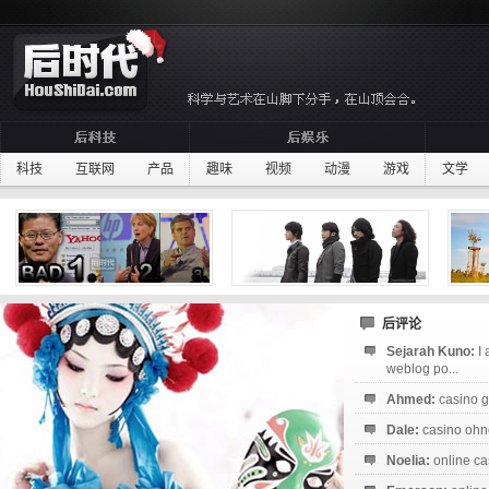
科技
互联网
产品
趣味
视频
动漫
游戏
文学
后评论
Sejarah Kuno:
I
weblog po...
Ahmed:
casino g
Dale:
casino ohne
Noelia:
online ca