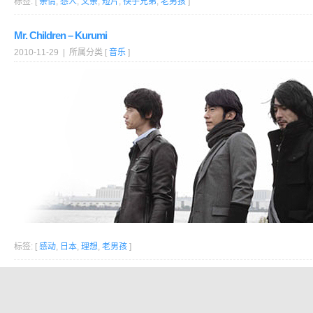
标签: [
亲情
,
感人
,
父亲
,
短片
,
筷子兄弟
,
老男孩
]
Mr. Children – Kurumi
2010-11-29 | 所属分类 [
音乐
]
标签: [
感动
,
日本
,
理想
,
老男孩
]