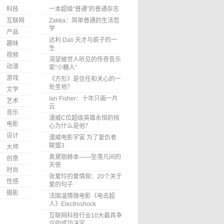
科技
一本超级“普通”的普通杂志
互联网
Zakka：简单普通的生活哲
学
产品
达利 Dali 天才与疯子的一
趣味
生
视频
渴望被世人听见的传奇音乐
动漫
家“小糖人”
游戏
《方形》是信任和关心的一
处圣地？
文学
Ian Fisher：十年只画一片
艺术
云
音乐
漫威C位超级英雄永恒的核
电影
心为什么是他？
设计
漫威电影宇宙 为了复仇者
联盟3
大师
奥黛丽赫本——坠落凡间的
创意
天使
时尚
张爱玲的爱情观：20个关于
性感
爱的句子
摄影
法国温情微电影《电击超
人》Electroshock
互联网科技行业10大最具争
议的成功决定