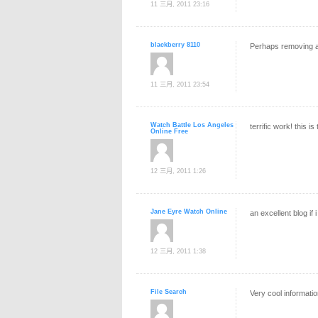
11 三月, 2011 23:16
blackberry 8110
Perhaps removing a
11 三月, 2011 23:54
Watch Battle Los Angeles
terrific work! this 
Online Free
12 三月, 2011 1:26
Jane Eyre Watch Online
an excellent blog if
12 三月, 2011 1:38
File Search
Very cool informati