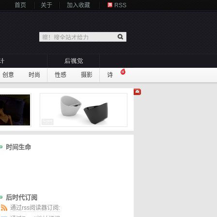
首页
关于
加入收藏
RSS
创意
时尚
性感
摄影
诗
时间生命
后时代订阅
通过rss阅读器订阅: