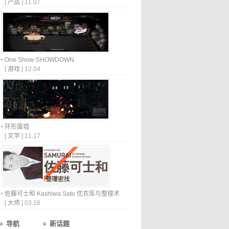
[
产品
]
11.07
One Show-SHOWDOWN
[
游戏
]
12.04
环形废墟
[
文学
]
11.17
佐藤可士和 Kashiwa Sato 优衣库与整理术
[
大师
]
03.16
导航
新话题