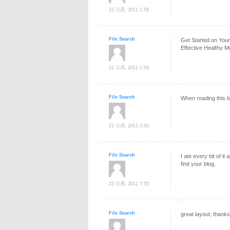
23 三月, 2011 1:58
File Search
Get Started on You
Effective Healthy M
23 三月, 2011 1:59
File Search
When reading this bl
23 三月, 2011 2:00
File Search
I ate every bit of i
find your blog.
23 三月, 2011 7:55
File Search
great layout, thanks