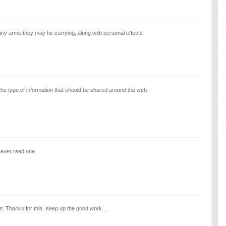
ny arms they may be carrying, along with personal effects
is the type of information that should be shared around the web
 i ever read one
on. Thanks for this. Keep up the good work…