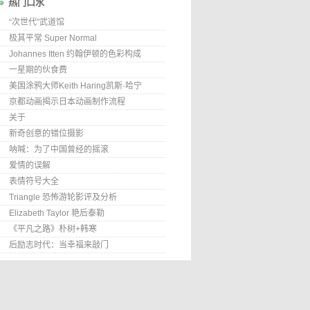
热门口水
“次世代”武道馆
极其平常 Super Normal
Johannes Itten 约翰伊顿的色彩构成
一星期的伙食费
美国涂鸦大师Keith Haring凯斯·哈宁
京都动画揭示日本动画制作流程
关于
新奇创意的错位摄影
呐喊：为了中国曾经的摇滚
爱情的误解
表情符号大全
Triangle 恐怖游轮影评及分析
Elizabeth Taylor 艳后泰勒
《平凡之路》朴树+韩寒
后励志时代：当幸福来敲门