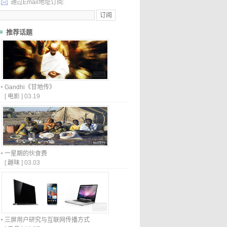
通过Email地址订阅:
推荐话题
Gandhi《甘地传》
[
电影
]
03.19
一星期的伙食费
[
趣味
]
03.03
三屏用户研究与互联网传播方式