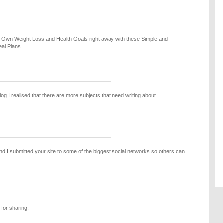
r Own Weight Loss and Health Goals right away with these Simple and
eal Plans.
og I realised that there are more subjects that need writing about.
t and I submitted your site to some of the biggest social networks so others can
 for sharing.