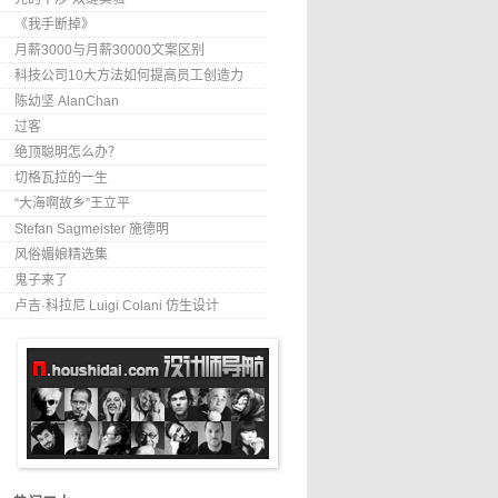
《我手断掉》
月薪3000与月薪30000文案区别
科技公司10大方法如何提高员工创造力
陈幼坚 AlanChan
过客
绝顶聪明怎么办？
切格瓦拉的一生
“大海啊故乡”王立平
Stefan Sagmeister 施德明
风俗媚娘精选集
鬼子来了
卢吉·科拉尼 Luigi Colani 仿生设计