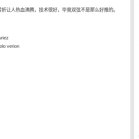
转折让人热血沸腾，技术很好，毕竟双弦不是那么好推的。
riez
o verion