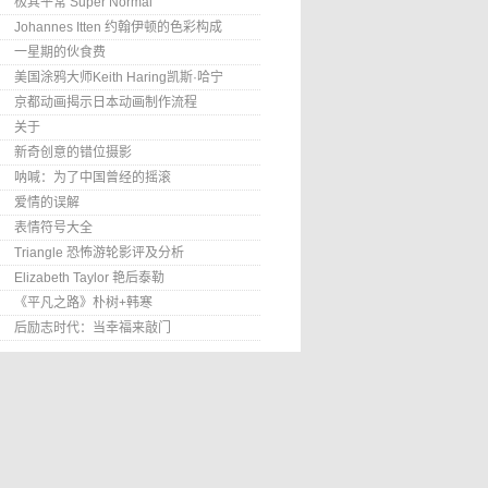
极其平常 Super Normal
Johannes Itten 约翰伊顿的色彩构成
一星期的伙食费
美国涂鸦大师Keith Haring凯斯·哈宁
京都动画揭示日本动画制作流程
关于
新奇创意的错位摄影
呐喊：为了中国曾经的摇滚
爱情的误解
表情符号大全
Triangle 恐怖游轮影评及分析
Elizabeth Taylor 艳后泰勒
《平凡之路》朴树+韩寒
后励志时代：当幸福来敲门