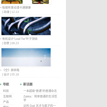
吸烟有害动漫卡通健康
[
动漫
]
12.13
有机设计“Leaf Tie”叶子领结
[
创意
]
08.23
《空》原研哉
[
设计
]
05.18
导航
新话题
科技
一本超级“普通”的普通杂志
互联网
Zakka：简单普通的生活哲
学
产品
达利 Dali 天才与疯子的一