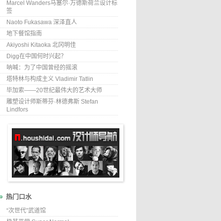
Marcel Wanders马塞尔·万德斯荷兰设计标
签
Naoto Fukasawa 深泽直人
地下餐馆指南
Akiyoshi Kitaoka 北冈明佳
Digg在中国何时兴起？
呐喊：为了中国曾经的摇滚
塔特林与构成主义 Vladimir Tatlin
毕加索——20世纪最伟大的艺术大师
雕塑设计师斯蒂芬·林德弗斯 Stefan
Lindfors
热门口水
“次世代”武道馆