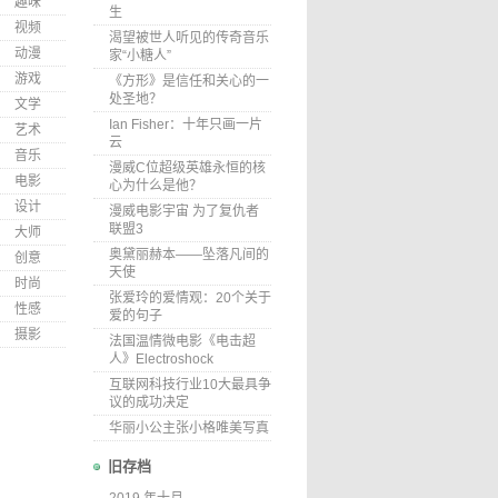
趣味
生
视频
渴望被世人听见的传奇音乐
动漫
家“小糖人”
游戏
《方形》是信任和关心的一
处圣地？
文学
Ian Fisher：十年只画一片
艺术
云
音乐
漫威C位超级英雄永恒的核
电影
心为什么是他？
设计
漫威电影宇宙 为了复仇者
联盟3
大师
奥黛丽赫本——坠落凡间的
创意
天使
时尚
张爱玲的爱情观：20个关于
性感
爱的句子
摄影
法国温情微电影《电击超
人》Electroshock
互联网科技行业10大最具争
议的成功决定
华丽小公主张小格唯美写真
旧存档