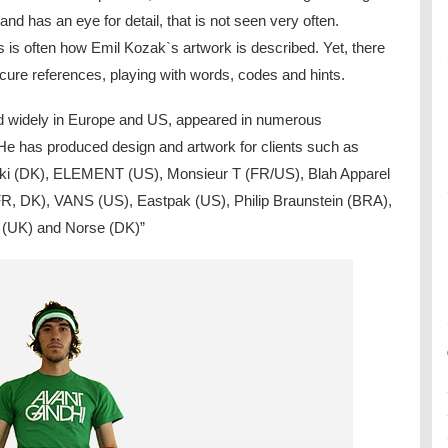
nd has an eye for detail, that is not seen very often.
s is often how Emil Kozak`s artwork is described. Yet, there
cure references, playing with words, codes and hints.
ed widely in Europe and US, appeared in numerous
e has produced design and artwork for clients such as
kiki (DK), ELEMENT (US), Monsieur T (FR/US), Blah Apparel
R, DK), VANS (US), Eastpak (US), Philip Braunstein (BRA),
r (UK) and Norse (DK)”