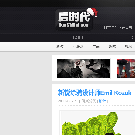
科技
互联网
产品
趣味
视频
新锐涂鸦设计师Emil Kozak
2011-01-15 | 所属分类 [
设计
]