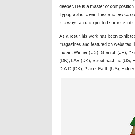
deeper. He is a master of composition a
Typographic, clean lines and few color
is always an unexpected surprise: obs
As a result his work has been exhibit
magazines and featured on websites. H
Instant Winner (US), Graniph (JP), Y
(DK), LAB (DK), Streetmachine (US, F
D:A:D (DK), Planet Earth (US), Hulge