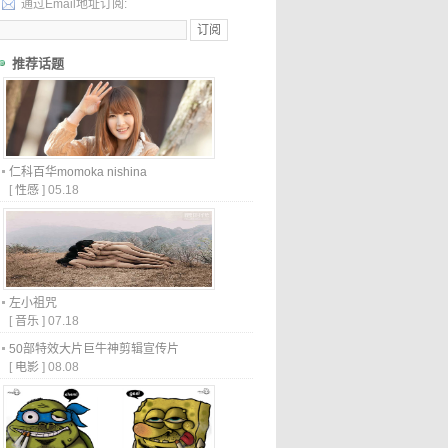
通过Email地址订阅:
推荐话题
仁科百华momoka nishina
[
性感
]
05.18
左小祖咒
[
音乐
]
07.18
50部特效大片巨牛神剪辑宣传片
[
电影
]
08.08