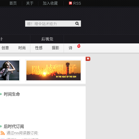
首页
关于
加入收藏
RSS
创意
时尚
性感
摄影
诗
时间生命
后时代订阅
通过rss阅读器订阅: