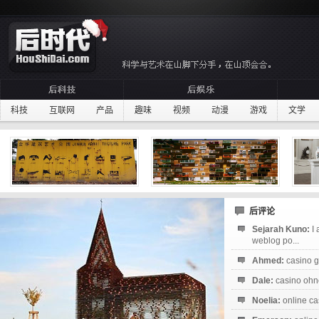
科技
互联网
产品
趣味
视频
动漫
游戏
文学
后评论
Sejarah Kuno:
I
weblog po...
Ahmed:
casino g
Dale:
casino ohne
Noelia:
online ca