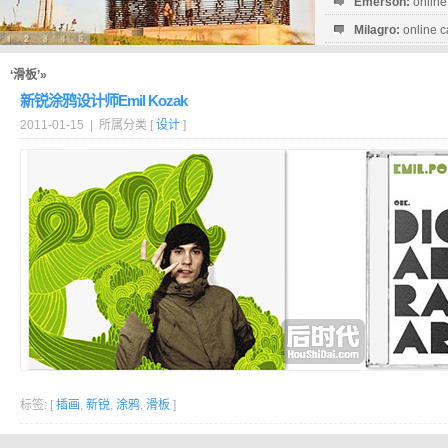
Emerson:
online
Milagro:
online c
Esperanza:
sofo
startguthaben...
‘滑板’»
新锐涂鸦设计师Emil Kozak
2011-01-15 | 所属分类 [
设计
]
标签: [
插画
,
新锐
,
涂鸦
,
滑板
]