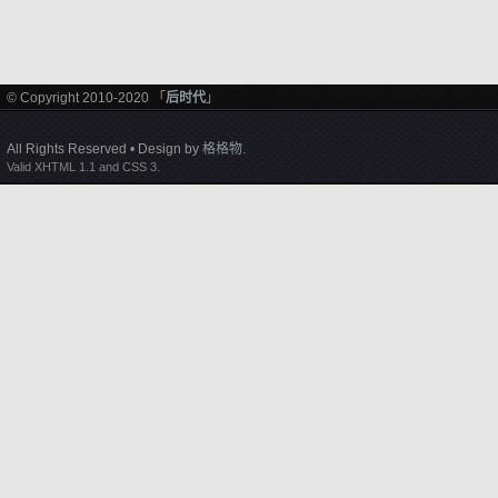
© Copyright 2010-2020 「
后时代
」
All Rights Reserved • Design by
格格物
.
Valid XHTML 1.1 and CSS 3.