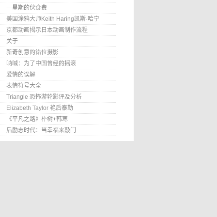
一星期的伙食费
美国涂鸦大师Keith Haring凯斯·哈宁
京都动画揭示日本动画制作流程
关于
新奇创意的错位摄影
呐喊：为了中国曾经的摇滚
爱情的误解
表情符号大全
Triangle 恐怖游轮影评及分析
Elizabeth Taylor 艳后泰勒
《平凡之路》朴树+韩寒
后励志时代：当幸福来敲门