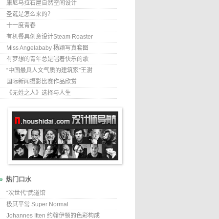
康尼马拉石屋自然空间设计
圣诞是怎么来的？
十一度青春
有机餐具创意设计Steam Roaster
Miss Angelababy 杨颖写真套图
有梦想的青年总是唱着快乐的歌
“中国最具人文气质的建筑家”王澍
国际新闻摄影比赛作品欣赏
《无姓之人》选择与人生
热门口水
“次世代”武道馆
极其平常 Super Normal
Johannes Itten 约翰伊顿的色彩构成