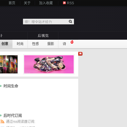
首页
关于
加入收藏
RSS
创意
时尚
性感
摄影
诗
时间生命
后时代订阅
通过rss阅读器订阅: