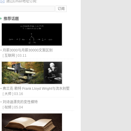
通过Email地址订阅:
推荐话题
月薪3000与月薪30000文案区别
[
互联网
]
03.11
弗兰克·赖特 Frank Lloyd Wright与流水别墅
[
大师
]
03.16
刘诗涵漂亮的变性模特
[
视频
]
05.04