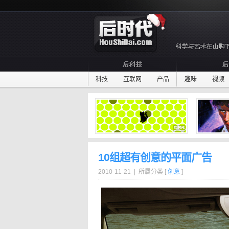
科技
互联网
产品
趣味
视频
10组超有创意的平面广告
2010-11-21 | 所属分类 [
创意
]