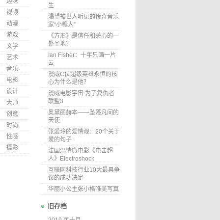
趣味
生
视频
渴望被世人听见的传奇音乐
动漫
家“小糖人”
游戏
《方形》是信任和关心的一
处圣地？
文学
Ian Fisher：十年只画一片
艺术
云
音乐
漫威C位超级英雄永恒的核
电影
心为什么是他？
设计
漫威电影宇宙 为了复仇者
联盟3
大师
奥黛丽赫本——坠落凡间的
创意
天使
时尚
张爱玲的爱情观：20个关于
性感
爱的句子
摄影
法国温情微电影《电击超
人》Electroshock
互联网科技行业10大最具争
议的成功决定
华丽小公主张小格唯美写真
旧存档