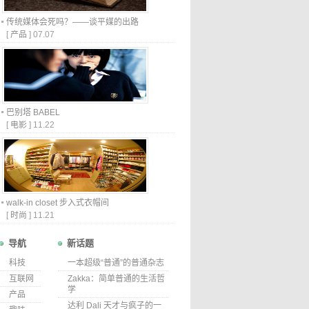
传统媒体会死吗？——谈平媒的出路
[
产品
]
07.07
巴别塔 BABEL
[
电影
]
11.22
walk-in closet 步入式衣帽间
[
时尚
]
11.21
导航
新话题
科技
一本超级“普通”的普通杂志
互联网
Zakka：简单普通的生活哲
学
产品
达利 Dali 天才与疯子的一