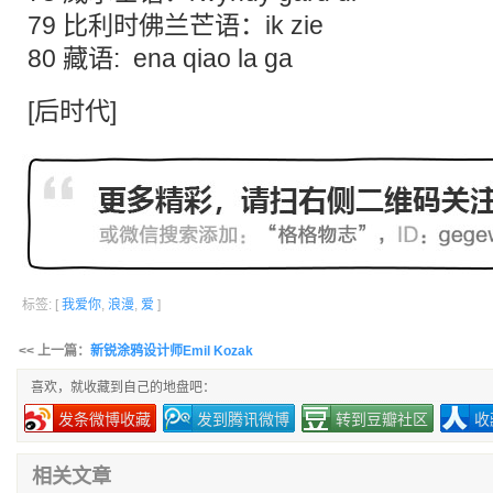
79 比利时佛兰芒语：ik zie
80 藏语: ena qiao la ga
[
后时代
]
标签: [
我爱你
,
浪漫
,
爱
]
<< 上一篇：
新锐涂鸦设计师Emil Kozak
喜欢，就收藏到自己的地盘吧：
发条微博收藏
发到腾讯微博
转到豆瓣社区
收
相关文章