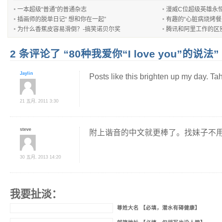
一本超级“普通”的普通杂志
漫威C位超级英雄永
插画师的脱单日记“ 想和你在一起”
有趣的“心脏病烧烤餐
为什么香蕉皮容易滑倒？-搞笑诺贝尔奖
腾讯和阿里工作的区
2 条评论了 “80种我爱你“I love you”的说法”
Jaylin
Posts like this brighten up my day. Tah
21 五月, 2011 3:30
steve
附上谐音的中文就更棒了。找妹子不
30 五月, 2013 14:20
我要扯淡：
尊姓大名 【必填，潜水有碍健康】