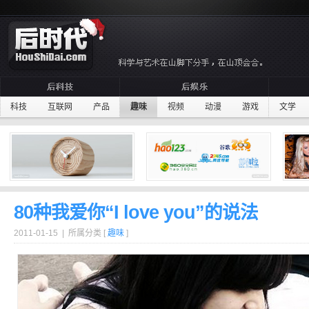
科技
互联网
产品
趣味
视频
动漫
游戏
文学
80种我爱你“I love you”的说法
2011-01-15 | 所属分类 [
趣味
]