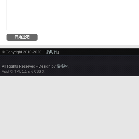
© Copyright 2010-2020 「
后时代
」
All Rights Reserved • Design by
格格物
.
Valid XHTML 1.1 and CSS 3.