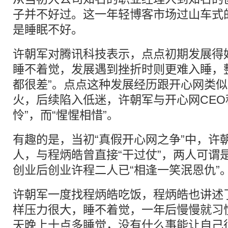
子并不好过。这一年轻博客市场过山车式
是睡眠不好。
许朝军对腾讯科技表示，点点初期发展得
睡不着觉，发展遇到挫折时则更难入睡，
都很差”。点点这种发展经历跟开心网类
火，后续陷入低迷，许朝军与开心网CEO
怜”，而“惺惺相惜”。
有趣的是，当初“真假开心网之争”中，许朝
人，与程炳皓曾直接“干过仗”，两人可谓是
创业后创业许程二人已“相逢一笑泯恩仇”
许朝军一度找程炳皓吃饭，程炳皓也讲述
样压力很大，睡不着觉，一年后慢慢就习
天晚上十点多睡觉，没有什么事能让自己