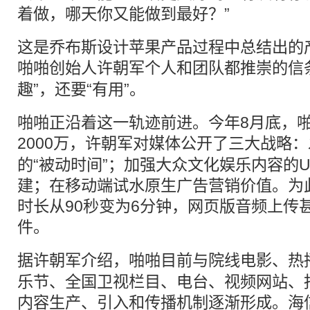
着做，哪天你又能做到最好？”
这是乔布斯设计苹果产品过程中总结出的
啪啪创始人
许朝军
个人和团队都推崇的信
趣”，还要“有用”。
啪啪正沿着这一轨迹前进。今年8月底，
2000万，
许朝军
对媒体公开了三大战略：
的“被动时间”；加强大众文化娱乐内容的U
建；在移动端试水原生广告营销价值。为
时长从90秒变为6分钟，网页版音频上传甚
件。
据
许朝军
介绍，啪啪目前与院线电影、热
乐节、全国卫视栏目、电台、视频网站、
内容生产、引入和传播机制逐渐形成。海