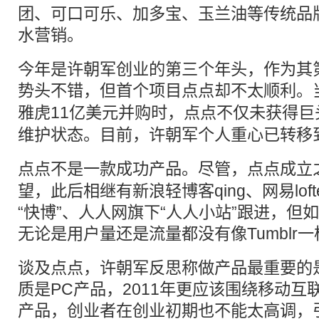
团、可口可乐、加多宝、玉兰油等传统品
水营销。
今年是许朝军创业的第三个年头，作为其
势头不错，但首个项目
点点
却不太顺利。当
雅虎11亿美元并购时，
点点
不仅未获得巨
维护状态。目前，许朝军个人重心已转移
点点
不是一款成功产品。尽管，点点成立
望，此后相继有新浪轻博客qing、网易lof
“快博”、人人网旗下“人人小站”跟进，但
无论是用户量还是流量都没有像Tumblr
谈及点点，许朝军反思称做产品最重要的
质是PC产品，2011年更应该围绕移动互
产品，创业者在创业初期也不能太高调，