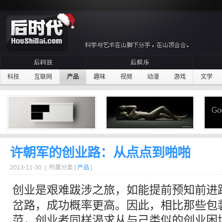
科技
互联网
产品
趣味
视频
动漫
游戏
文学
许朝军的创业路：从点点到啪啪
2013-11-30 | 所属分类 [
产品
]
创业
是艰难跋涉之旅，如能提前预知前进
岔路，成功概率更高。因此，相比那些包
范，
创业
者同样渴求从与己类似的
创业
困