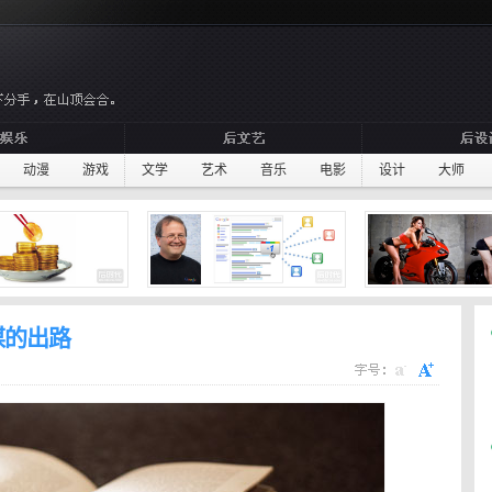
动漫
游戏
文学
艺术
音乐
电影
设计
大师
媒的出路