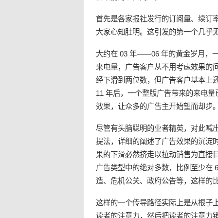
首先是各家报社发行的订阅量、续订
大家心知肚明。这引发的第一个几乎
大约在 03 年——06 年的黄金岁
来电量，广告客户从不用考虑效果的问题
经下滑到两位数，但广告客户基本上
11 年后，一个整版广告带来的来电
效果，让众多的广告主开始望而却步
尽管有头脑聪明的业者精英，对此喊出
提法，详细的阐述了广告效果的沉淀
果的下滑必然挤走以拉动销售为直接
广告类型中的绝对多数，比例至少在 6
造、危机公关、政府公告等，这样的
这样的一个传导路径实际上是从根子上
读者的注意力，然后把读者的注意力