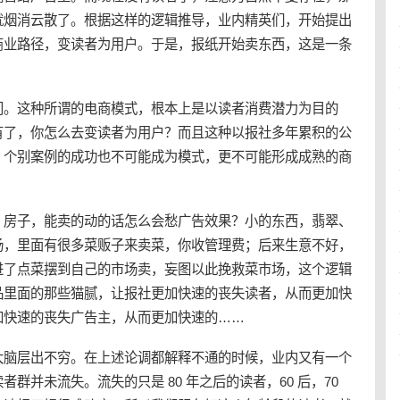
就烟消云散了。根据这样的逻辑推导，业内精英们，开始提出
商业路径，变读者为用户。于是，
报纸
开始卖东西，这是一条
问。这种所谓的电商模式，根本上是以读者消费潜力为目的
有了，你怎么去变读者为用户？而且这种以报社多年累积的公
，个别案例的成功也不可能成为模式，更不可能形成成熟的商
、房子，能卖的动的话怎么会愁广告效果？小的东西，翡翠、
场，里面有很多菜贩子来卖菜，你收管理费；后来生意不好，
进了点菜摆到自己的市场卖，妄图以此挽救菜市场，这个逻辑
品里面的那些猫腻，让报社更加快速的丧失读者，从而更加快
加快速的丧失广告主，从而更加快速的……
大脑层出不穷。在上述论调都解释不通的时候，业内又有一个
群并未流失。流失的只是 80 年之后的读者，60 后，70