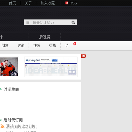
首页
关于
加入收藏
RSS
创意
时尚
性感
摄影
诗
时间生命
后时代订阅
通过rss阅读器订阅: