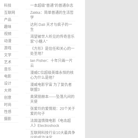
科技
一本超级“普通”的普通杂志
互联网
Zakka：简单普通的生活哲
学
产品
达利 Dali 天才与疯子的一
趣味
生
视频
渴望被世人听见的传奇音乐
动漫
家“小糖人”
游戏
《方形》是信任和关心的一
处圣地？
文学
Ian Fisher：十年只画一片
艺术
云
音乐
漫威C位超级英雄永恒的核
电影
心为什么是他？
设计
漫威电影宇宙 为了复仇者
联盟3
大师
奥黛丽赫本——坠落凡间的
创意
天使
时尚
张爱玲的爱情观：20个关于
性感
爱的句子
摄影
法国温情微电影《电击超
人》Electroshock
互联网科技行业10大最具争
议的成功决定