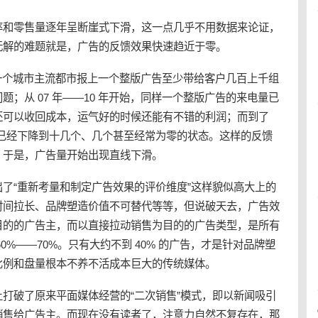
率和零售量逐年呈断崖式下滑，这一点几乎不用数据来论证，
无解的难题就是，广告的反馈效果快速趋近于零。
月，一个城市主流都市报上一个整版广告至少带给客户几百上千组
；从 07 年——10 年开始，同样一个整版广告的来电量已
还可以收回成本，运气好的时候还能有不错的利润；而到了
量已经下降到十几个、几个甚至经常为零的状态。这样的反馈
。于是，广告量开始出现直线下滑。
了“重新考量和制定广告效果的评价维度”这样貌似高大上的
时间拉长、品牌塑造价值不可替代等等，但说破天去，广告效
目的的广告主，而以直接拉动销售为目的的广告类型，是所有
0%——70%。只有大约不到 40% 的广告，才是针对品牌塑
比例和盘量根本不养不活成本巨大的传统媒体。
打破了原来平面媒体经营的“二次销售”模式，即以新闻吸引
销售给广告主。而现在没有读者了，注意力自然不复存在，那