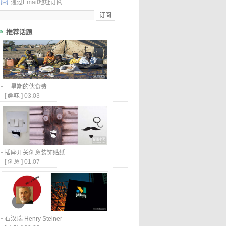
通过Email地址订阅:
推荐话题
一星期的伙食费
[
趣味
]
03.03
插座开关创意装饰贴纸
[
创意
]
01.07
石汉瑞 Henry Steiner