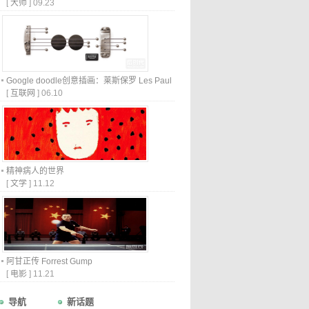
[
大师
]
09.23
Google doodle创意插画：莱斯保罗 Les Paul
[
互联网
]
06.10
精神病人的世界
[
文学
]
11.12
阿甘正传 Forrest Gump
[
电影
]
11.21
导航
新话题