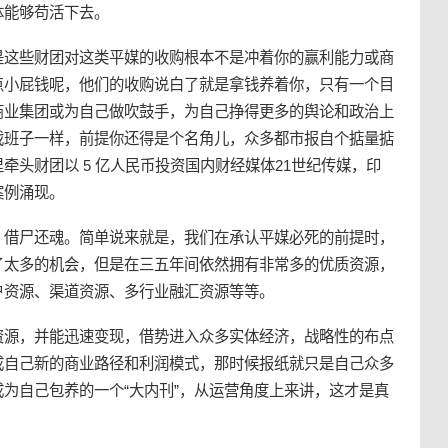
体能够苟活下去。
是这些财团对这类平媒的收购根本不是冲着你的赢利能力或商
点小屁钱呢，他们的收购说白了就是拿钱养着你，只有一个目
商业集团或为自己做吹鼓手，为自己挣得更多的舆论和政治上
戏班子一样，前提你还得是个名角儿，众多都市报自个掂量掂
牵头财团以 5 亿人民币投资国内财经媒体21世纪传媒，印
案例涌现。
，借尸还魂。简单说来就是，我们在承认平媒必死的前提时，
了太多的机会，但是在三五年间依然拥有非常多的优质资源，
户资源、渠道资源、多行业融汇资源等等。
资源，并能迅速变现，借势进入众多实体经济，战略性的布点
成自己新的商业路径和利润模式，那时候报纸就只是自己众多
为自己包养的一个“大内刊”，从运营角度上来讲，这才是真