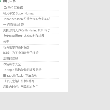
热门口水
“次世代”武道馆
极其平常 Super Normal
Johannes Itten 约翰伊顿的色彩构成
一星期的伙食费
美国涂鸦大师Keith Haring凯斯·哈宁
京都动画揭示日本动画制作流程
关于
新奇创意的错位摄影
呐喊：为了中国曾经的摇滚
爱情的误解
表情符号大全
Triangle 恐怖游轮影评及分析
Elizabeth Taylor 艳后泰勒
《平凡之路》朴树+韩寒
后励志时代：当幸福来敲门