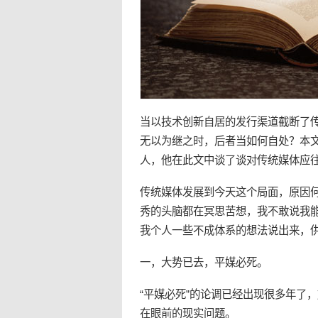
当以技术创新自居的发行渠道截断了
无以为继之时，后者当如何自处？本
人，他在此文中谈了谈对传统
媒体
应
传统媒体发展到今天这个局面，原因
秀的头脑都在冥思苦想，我不敢说我
我个人一些不成体系的想法说出来，
一，大势已去，
平媒
必死。
“
平媒
必死”的论调已经出现很多年了
在眼前的现实问题。