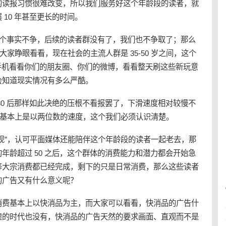
的读报习惯很难改变，所以我们服务好这个年龄段的读者，就
10 年甚至更长的时间。
个事实不争，后续的读者群没有了，我们也不争取了；那么
！大家睁眼看看，现在社会的主流人群是 35-50 岁之间，这个
拿起手机看看你们的朋友圈、你们的微博，看看整天刷这些新玩意
会知道现实情况有多么严酷。
80 后那样如此决绝的压根不看报罢了，下滑速度相对较慢不
也基本上是以两位数的速度，这个我们必须认识清楚。
现”，认可平面媒体还能陪伴这个年龄段的读者一起老去，那
年龄超过 50 之后，这个群体的消费能力和潜力都会开始急
等大宗消费都已经完成，剩下的只是日常消费，那么这些读者
的广告又有什么意义呢？
消费基本上以快消品为主，而大家可以看看，快消品的广告什
煌的时代也没有，快消品的广告天然的要求画面、直观而不是