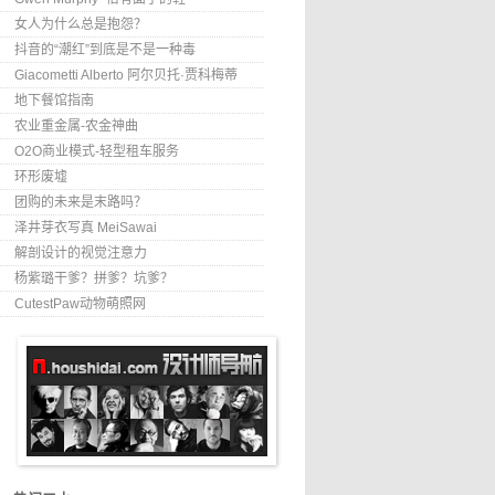
女人为什么总是抱怨？
抖音的“潮红”到底是不是一种毒
Giacometti Alberto 阿尔贝托·贾科梅蒂
地下餐馆指南
农业重金属-农金神曲
O2O商业模式-轻型租车服务
环形废墟
团购的未来是末路吗？
泽井芽衣写真 MeiSawai
解剖设计的视觉注意力
杨紫璐干爹？拼爹？坑爹？
CutestPaw动物萌照网