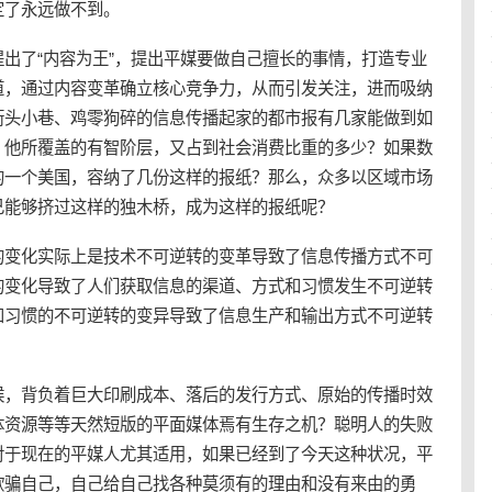
定了永远做不到。
出了“内容为王”，提出平媒要做自己擅长的事情，打造专业
道，通过内容变革确立核心竞争力，从而引发关注，进而吸纳
街头小巷、鸡零狗碎的信息传播起家的都市报有几家能做到如
？他所覆盖的有智阶层，又占到社会消费比重的多少？如果数
的一个美国，容纳了几份这样的报纸？那么，众多以区域市场
己能够挤过这样的独木桥，成为这样的报纸呢？
的变化实际上是技术不可逆转的变革导致了信息传播方式不可
的变化导致了人们获取信息的渠道、方式和习惯发生不可逆转
和习惯的不可逆转的变异导致了信息生产和输出方式不可逆转
候，背负着巨大印刷成本、落后的发行方式、原始的传播时效
体资源等等天然短版的平面媒体焉有生存之机？聪明人的失败
对于现在的平媒人尤其适用，如果已经到了今天这种状况，平
欺骗自己，自己给自己找各种莫须有的理由和没有来由的勇