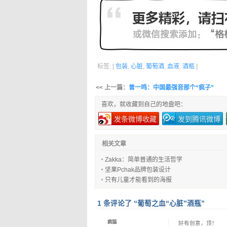
标签: [
包装
,
心脏
,
葡萄酒
,
血液
,
酒瓶
]
<< 上一篇：
曾一鸣：中国最强音那个“疯子”
喜欢，就收藏到自己的地盘吧：
发条微博收藏
发到腾讯微博
相关文章
Zakka：简单普通的生活哲学
坚果Pchak品牌包装设计
只有儿童才能看到的海报
1 条评论了 “葡萄之血“心脏”酒瓶”
疯猫
好有创意，顶！