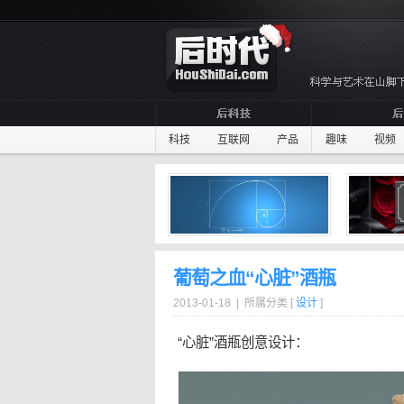
科技
互联网
产品
趣味
视频
葡萄之血“心脏”酒瓶
2013-01-18 | 所属分类 [
设计
]
“
心脏
”
酒瓶
创意设计：