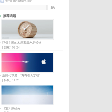
通过Email地址订阅:
推荐话题
环保主题的木质家居产品设计
[
创意
]
03.24
后时代苹果：“万有引力定律”
[
科技
]
11.21
《空》原研哉