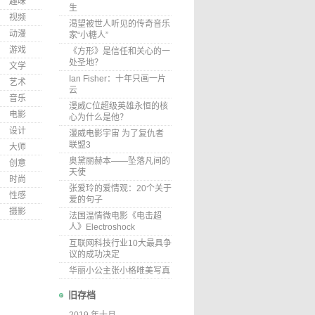
趣味
生
视频
渴望被世人听见的传奇音乐
动漫
家“小糖人”
游戏
《方形》是信任和关心的一
处圣地？
文学
Ian Fisher：十年只画一片
艺术
云
音乐
漫威C位超级英雄永恒的核
电影
心为什么是他？
设计
漫威电影宇宙 为了复仇者
联盟3
大师
奥黛丽赫本——坠落凡间的
创意
天使
时尚
张爱玲的爱情观：20个关于
性感
爱的句子
摄影
法国温情微电影《电击超
人》Electroshock
互联网科技行业10大最具争
议的成功决定
华丽小公主张小格唯美写真
旧存档