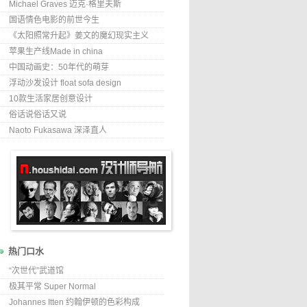
Michael Graves 迈克·格里夫斯
国语情色电影的前世今生
《太阳照常升起》姜文的魔幻现实主义
苹果生产线Made in china
中国动画史：50年代的萌芽
浮动沙发设计 float sofa design
10款生活家居创意设计
俗话说俗话又说
Naoto Fukasawa 深泽直人
热门口水
“次世代”武道馆
极其平常 Super Normal
Johannes Itten 约翰伊顿的色彩构成