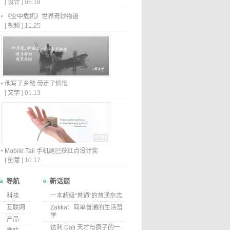
[
设计
]
05.18
《空中危机》世界奇妙物语
[
视频
]
11.25
他写了乡愁 带走了惆怅
[
文学
]
01.13
Mobile Tail 手机尾巴获红点设计奖
[
创意
]
10.17
导航
新话题
科技
一本超级“普通”的普通杂志
互联网
Zakka：简单普通的生活哲
学
产品
达利 Dali 天才与疯子的一