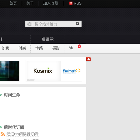
首页
关于
加入收藏
RSS
创意
时尚
性感
摄影
诗
时间生命
后时代订阅
通过rss阅读器订阅: