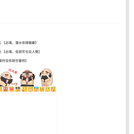
名 【必填，潜水有碍健康】
址 【必填，但胡写也没人管】
【暂时没有就空着吧】