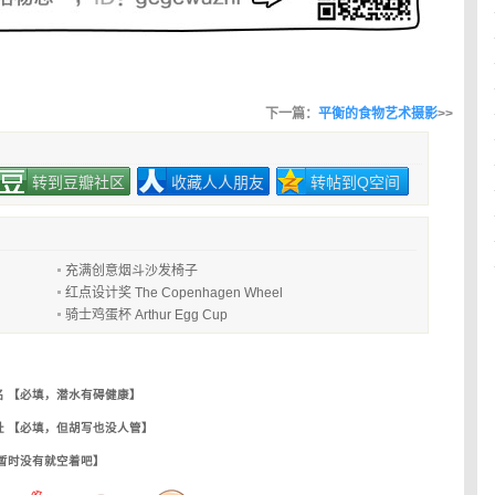
下一篇：
平衡的食物艺术摄影
>>
转到豆瓣社区
收藏人人朋友
转帖到Q空间
充满创意烟斗沙发椅子
红点设计奖 The Copenhagen Wheel
骑士鸡蛋杯 Arthur Egg Cup
名 【必填，潜水有碍健康】
址 【必填，但胡写也没人管】
【暂时没有就空着吧】