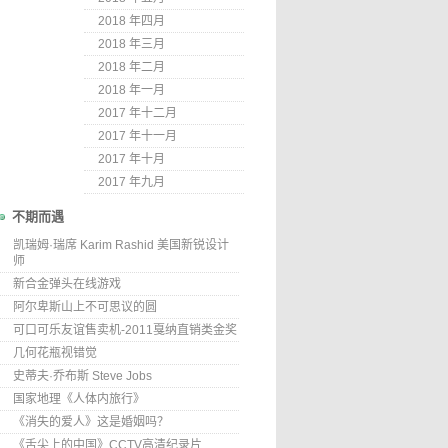
2018 年四月
2018 年三月
2018 年二月
2018 年一月
2017 年十二月
2017 年十一月
2017 年十月
2017 年九月
不期而遇
凯瑞姆·瑞席 Karim Rashid 美国新锐设计
师
新合金弹头在线游戏
阿尔卑斯山上不可思议的圆
可口可乐友谊售卖机-2011戛纳直销类金奖
几何花瓶视错觉
史蒂夫·乔布斯 Steve Jobs
国家地理《人体内旅行》
《消失的爱人》这是婚姻吗？
《舌尖上的中国》CCTV高清纪录片