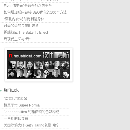
Fiverr“5美元”全球任务众包平台
如何增加反向链接 SEO优化的100个方法
“穿孔内衣”将时尚刺进身体
时尚另类的金属时装梦
蝴蝶效应 The Butterfly Effect
后现代主义与“后”
热门口水
“次世代”武道馆
极其平常 Super Normal
Johannes Itten 约翰伊顿的色彩构成
一星期的伙食费
美国涂鸦大师Keith Haring凯斯·哈宁