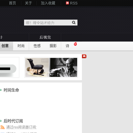
首页
关于
加入收藏
RSS
创意
时尚
性感
摄影
诗
时间生命
后时代订阅
通过rss阅读器订阅: