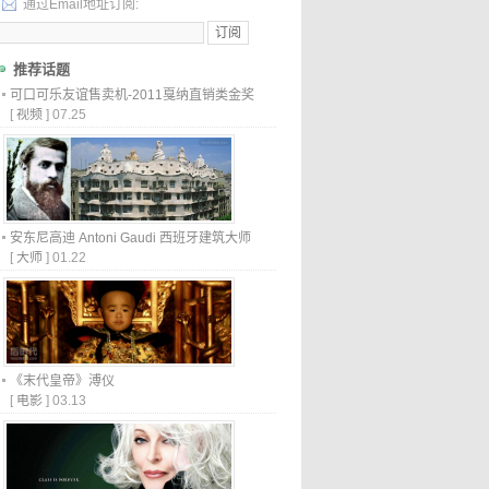
通过Email地址订阅:
推荐话题
可口可乐友谊售卖机-2011戛纳直销类金奖
[
视频
]
07.25
安东尼高迪 Antoni Gaudi 西班牙建筑大师
[
大师
]
01.22
《末代皇帝》溥仪
[
电影
]
03.13