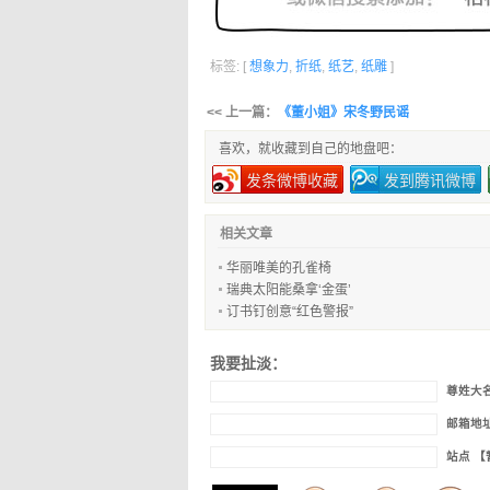
标签: [
想象力
,
折纸
,
纸艺
,
纸雕
]
<< 上一篇：
《董小姐》宋冬野民谣
喜欢，就收藏到自己的地盘吧：
发条微博收藏
发到腾讯微博
相关文章
华丽唯美的孔雀椅
瑞典太阳能桑拿‘金蛋’
订书钉创意“红色警报”
我要扯淡：
尊姓大
邮箱地
站点 