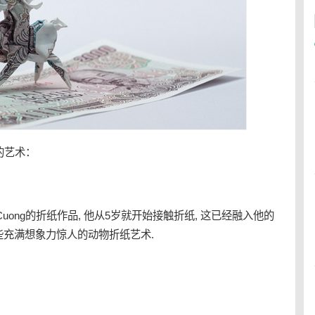
的艺术：
 Cuong的折纸作品, 他从5岁就开始接触折纸, 这已经融入他的
些充满
想象力
惊人的动物折
纸艺
术.