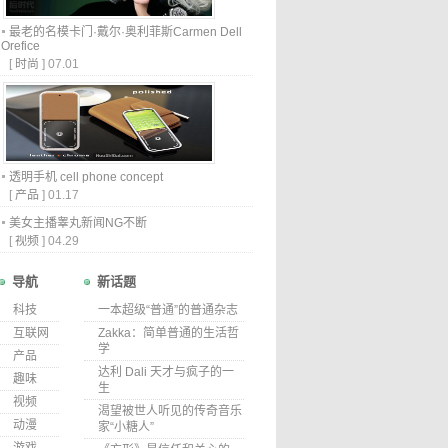
最老的名模卡门·戴尔·奥利菲斯Carmen Dell
Orefice
[
时尚
]
07.01
透明手机 cell phone concept
[
产品
]
01.17
美女主播睾丸新闻NG不断
[
视频
]
04.29
导航
新话题
科技
一本超级“普通”的普通杂志
互联网
Zakka：简单普通的生活哲
学
产品
达利 Dali 天才与疯子的一
趣味
生
视频
渴望被世人听见的传奇音乐
动漫
家“小糖人”