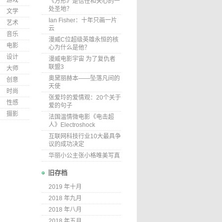
游戏
《方形》是信任和关心的一
处圣地？
文学
Ian Fisher：十年只画一片
艺术
云
音乐
漫威C位超级英雄永恒的核
电影
心为什么是他？
设计
漫威电影宇宙 为了复仇者
联盟3
大师
奥黛丽赫本——坠落凡间的
创意
天使
时尚
张爱玲的爱情观：20个关于
性感
爱的句子
摄影
法国温情微电影《电击超
人》Electroshock
互联网科技行业10大最具争
议的成功决定
华丽小公主张小格唯美写真
旧存档
2019 年十月
2018 年九月
2018 年八月
2018 年五月