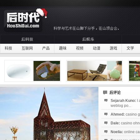
科技
互联网
产品
趣味
视频
动漫
游戏
文学
后评论
Sejarah Kuno:
I
weblog po...
Ahmed:
casino g
Dale:
casino ohne
Noelia:
online ca