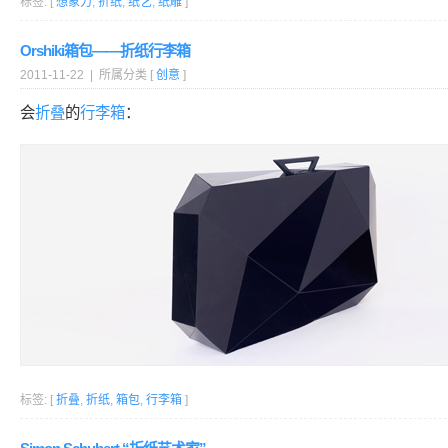
标签: [
想象力
,
折纸
,
纸艺
,
纸雕
]
Orshiki箱包——折纸行李箱
2011-11-22 | 所属分类 [
创意
]
会
折叠
的
行李箱
：
标签: [
折叠
,
折纸
,
箱包
,
行李箱
]