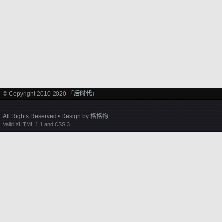
© Copyright 2010-2020 「
后时代
」
All Rights Reserved • Design by
格格物
.
Valid XHTML 1.1 and CSS 3.