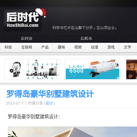
科技
互联网
产品
趣味
视频
动漫
游戏
文学
罗得岛豪华别墅建筑设计
2013-07-7 | 所属分类 [
设计
]
罗得岛
豪华
别墅
建筑
设计：