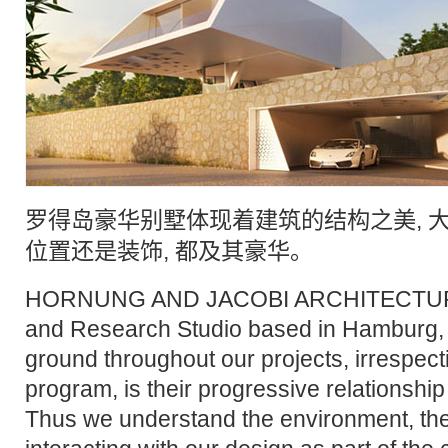
罗得岛
豪华
别墅
体现着
建筑
的结构之美, 
位置还是装饰, 都及其豪华。
HORNUNG AND JACOBI ARCHITECTURE i
and Research Studio based in Hambur
ground throughout our projects, irrespectiv
program, is their progressive relationship
Thus we understand the environment, th