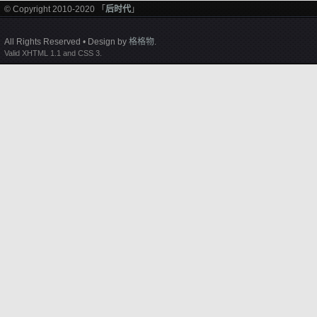
© Copyright 2010-2020 「
后时代
」
All Rights Reserved • Design by
格格物
.
Valid XHTML 1.1 and CSS 3.