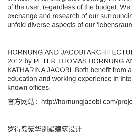
of the user, regardless of the budget. We 
exchange and research of our surroundin
unfold diverse aspects of our ‘lebensrau
HORNUNG AND JACOBI ARCHITECTURE 
2012 by PETER THOMAS HORNUNG A
KATHARINA JACOBI. Both benefit from a h
education and working experience in inter
known offices.
官方网站：http://hornungjacobi.com/projects
罗得岛豪华别墅建筑设计