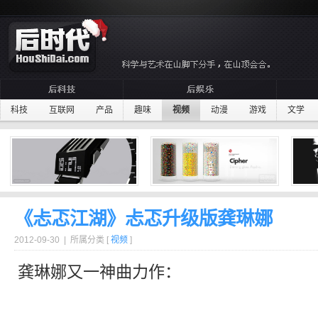
科技
互联网
产品
趣味
视频
动漫
游戏
文学
《忐忑江湖》忐忑升级版龚琳娜
2012-09-30 | 所属分类 [
视频
]
龚琳娜
又一
神曲
力作：