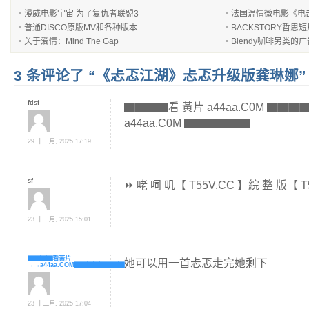
漫威电影宇宙 为了复仇者联盟3
法国温情微电影《电击超人
普通DISCO原版MV和各种版本
BACKSTORY哲思
关于爱情：Mind The Gap
Blendy咖啡另类的
3 条评论了 “《忐忑江湖》忐忑升级版龚琳娜”
fdsf
▇▇▇▇看 黃片 a44aa.C0M ▇▇
a44aa.C0M ▇▇▇▇▇▇
29 十一月, 2025 17:19
sf
⏩ 咾 呞 叽【 T55V.CC 】綄 整 版【 T
23 十二月, 2025 15:01
▇▇▇▇看黃片
她可以用一首忐忑走完她剩下
→→a44aa.COM▇▇▇▇▇▇▇▇
23 十二月, 2025 17:04