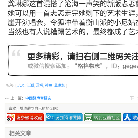
龚琳娜
这首
混搭
了沧海一声笑的新版
忐忑
她可以用一首忐忑走完她剩下的艺术生涯
崖开演唱会，令狐冲带着衡山派的小尼姑
当然也有人说糟蹋艺术的，最终都成了艺
标签: [
忐忑
,
江湖
,
混搭
,
神曲
,
龚琳娜
]
<< 上一篇：
中国好声音精选
下一
喜欢，就收藏到自己的地盘吧：
发条微博收藏
发到腾讯微博
转到豆瓣社区
收
相关文章