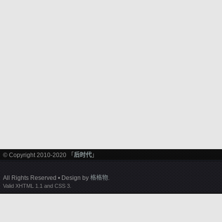
© Copyright 2010-2020 「
后时代
」
All Rights Reserved • Design by
格格物
.
Valid XHTML 1.1 and CSS 3.