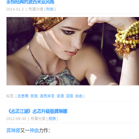
永恒经典的波西米亚风格
2014-01-2 | 所属分类 [
时尚
]
标签: [
吉普赛
,
民族
,
波西米亚
,
浪漫
,
混搭
,
自由
]
《忐忑江湖》忐忑升级版龚琳娜
2012-09-30 | 所属分类 [
视频
]
龚琳娜
又一
神曲
力作：