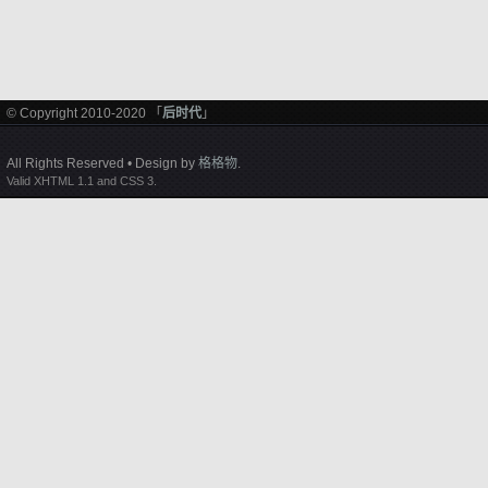
© Copyright 2010-2020 「
后时代
」
All Rights Reserved • Design by
格格物
.
Valid XHTML 1.1 and CSS 3.