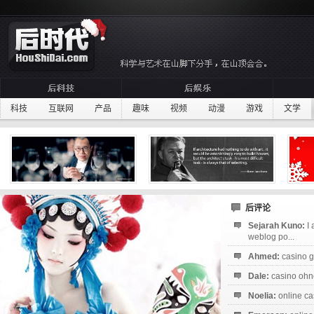
科技
互联网
产品
趣味
视频
动漫
游戏
文学
后评论
Sejarah Kuno:
I
weblog po...
Ahmed:
casino g
Dale:
casino ohne
Noelia:
online ca