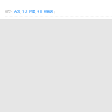
标签: [
忐忑
,
江湖
,
混搭
,
神曲
,
龚琳娜
]