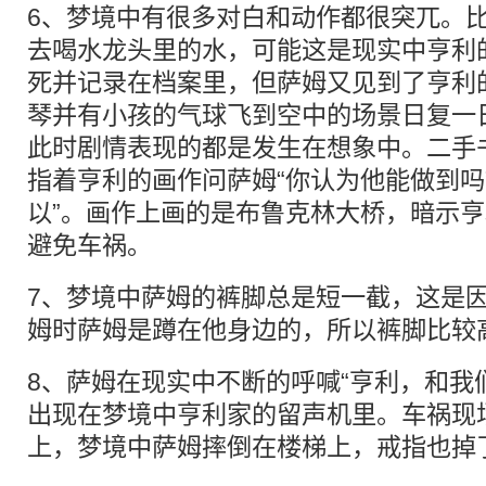
6、梦境中有很多对白和动作都很突兀。
去喝水龙头里的水，可能这是现实中亨利
死并记录在档案里，但萨姆又见到了亨利
琴并有小孩的气球飞到空中的场景日复一
此时剧情表现的都是发生在想象中。二手
指着亨利的画作问萨姆“你认为他能做到吗
以”。画作上画的是布鲁克林大桥，暗示
避免车祸。
7、梦境中萨姆的裤脚总是短一截，这是
姆时萨姆是蹲在他身边的，所以裤脚
8、萨姆在现实中不断的呼喊“亨利，和我
出现在梦境中亨利家的留声机里。车祸现
上，梦境中萨姆摔倒在楼梯上，戒指