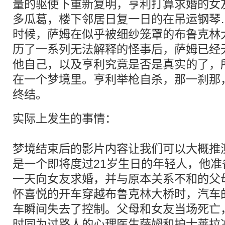
量的驱使下重新复明，亨利打算求婚的女
多瓜葛，楼下邻居日复一日的在吊运钢琴
时候，萨姆在似乎被细纱笼罩的布鲁克林
历了一系列无法解释的怪事后，萨姆已经
他自己，以及亨利究竟是否是真实的了，
在一个梦境里。亨利举枪自杀，那一刹那
终结。
实际上发生的事情：
梦境结束后的影片内容让我们可以大概推
是一个即将度过21岁生日的年轻人，他
一天向女友求婚，并与原本关系不和的父
怀喜悦的开车穿越布鲁克林大桥时，汽车
车瞬间失去了控制。父母和女友当场死亡
时同为过路人的心理医生萨姆和护士莱拉