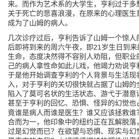
来。而作为艺术系的大学生，亨利过于多
关于死亡的悲喜浪漫，在原来的
心理
医生
成为了山姆的病人。
几次诊疗过后，亨利告诉了山姆一个惊人
后即将到来的周六午夜，即21岁生日到
生命，态度决然得不容别人劝阻，但职业
己的病人拿性命如此儿戏，他竭力劝说亨
于是他开始调查亨利的个人背景与生活现
入，对于亨利的关切很快就占据了山姆的
陷入了莫可名状的生活状态、游弋于潜意
甚至于亨利的回忆、恐惧、怪异的
幻觉
也
竟谁是病人而谁是医生？谁又应该拯救谁
合而为一，他印象中的纽约正在瓦解脱落
过是
幻觉
而已？在欲望与恐惧、现实与幻