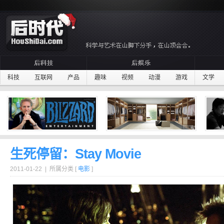
科技
互联网
产品
趣味
视频
动漫
游戏
文学
生死停留：Stay Movie
2011-01-22 | 所属分类 [
电影
]