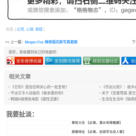
标签: [
幻觉
,
心理
,
悬疑
]
<< 上一篇：
Megan Fox 梅根福克斯写真套图
下
喜欢，就收藏到自己的地盘吧：
发条微博收藏
发到腾讯微博
转到豆瓣社区
收
相关文章
《方形》是信任和关心的一处圣地？
《杰出公民》：故乡
平淡又令人动容的《致亲爱的你》
关于《至爱梵高·星
韩国R级情色电影《甜性涩爱》
生活在生活中《缺席
我要扯淡：
尊姓大名 【必填，潜水有碍健康】
邮箱地址 【必填，但胡写也没人管】