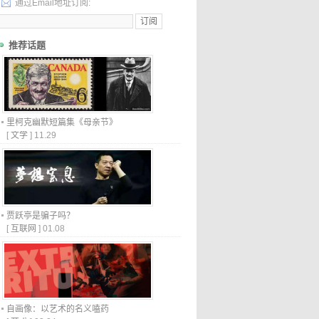
通过Email地址订阅:
推荐话题
里柯克幽默短篇集《母亲节》
[
文学
]
11.29
贾跃亭是骗子吗？
[
互联网
]
01.08
自画像：以艺术的名义嗑药