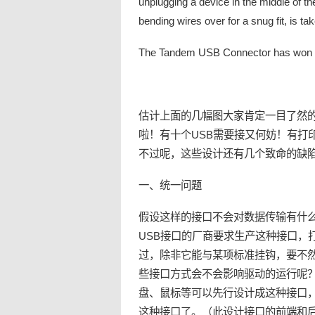
unplugging a device in the middle of th
bending wires over for a snug fit, is ta
The Tandem USB Connector has won a
估计上面的几幅图大家肯定一目了然的
啦！有十个USB需要接又何妨！有打
不过呢，这些设计还有几个致命的缺
一、统一问题
假设这样的接口不会对数据传输有什
USB接口的厂商要求生产这种接口，
过，除非它能与某项标准挂钩，要不
些接口方式会不会影响驱动的运行呢
盘、鼠标等可以先行设计成这种接口
这种接口了。（此设计接口的前端和