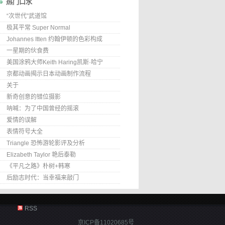
热门口水
“次世代”武道馆
极其平常 Super Normal
Johannes Itten 约翰伊顿的色彩构成
一星期的伙食费
美国涂鸦大师Keith Haring凯斯·哈宁
京都动画揭示日本动画制作流程
关于
新奇创意的错位摄影
呐喊：为了中国曾经的摇滚
爱情的误解
表情符号大全
Triangle 恐怖游轮影评及分析
Elizabeth Taylor 艳后泰勒
《平凡之路》朴树+韩寒
后励志时代：当幸福来敲门
RSS
京ICP备11020685号