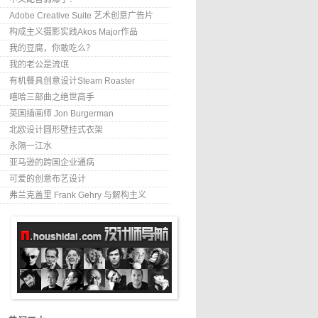
Adobe Creative Suite 艺术创意广告片
构成主义摄影实践Akos Major作品
我的豆腐，你敢吃么？
我的老公是流氓
有机餐具创意设计Steam Roaster
嘻哈三部曲之绝世高手
英国插画师 Jon Burgerman
北欧设计圆形壁挂式衣架
永隔一江水
亚马逊的跨国企业通病
可爱的创意布艺设计
弗兰克盖里 Frank Gehry 与解构主义