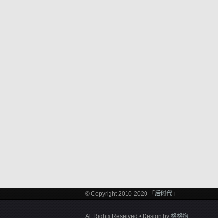
© Copyright 2010-2020 「
后时代
」
All Rights Reserved • Design by
格格物
.