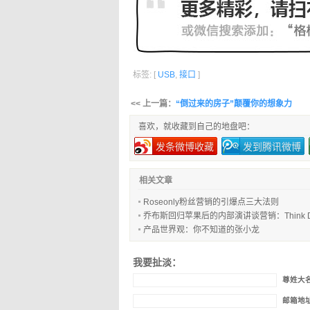
标签: [
USB
,
接口
]
<< 上一篇：
“倒过来的房子”颠覆你的想象力
喜欢，就收藏到自己的地盘吧：
发条微博收藏
发到腾讯微博
相关文章
Roseonly粉丝营销的引爆点三大法则
乔布斯回归苹果后的内部演讲谈营销：Think Diff
产品世界观：你不知道的张小龙
我要扯淡：
尊姓大
邮箱地