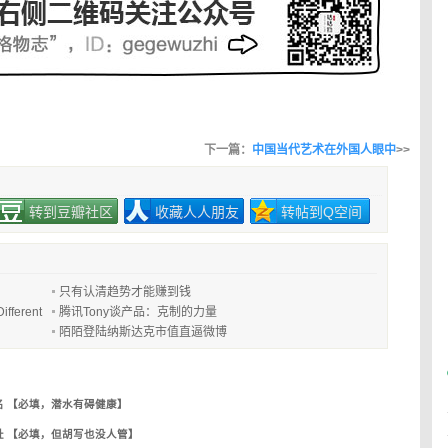
下一篇：
中国当代艺术在外国人眼中
>>
转到豆瓣社区
收藏人人朋友
转帖到Q空间
只有认清趋势才能赚到钱
erent
腾讯Tony谈产品：克制的力量
陌陌登陆纳斯达克市值直逼微博
名 【必填，潜水有碍健康】
址 【必填，但胡写也没人管】