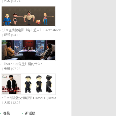
[
艺术
]
03.24
法国温情微电影《电击超人》Electroshock
[
视频
]
04.13
《hello！树先生》讲的什么？
[
电影
]
07.28
“日本潮流教父”藤原浩 Hiroshi Fujiwara
[
大师
]
12.23
导航
新话题