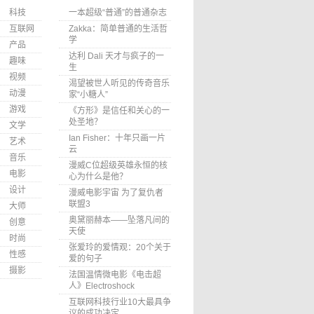
科技
一本超级“普通”的普通杂志
互联网
Zakka：简单普通的生活哲
学
产品
达利 Dali 天才与疯子的一
趣味
生
视频
渴望被世人听见的传奇音乐
动漫
家“小糖人”
游戏
《方形》是信任和关心的一
处圣地？
文学
Ian Fisher：十年只画一片
艺术
云
音乐
漫威C位超级英雄永恒的核
电影
心为什么是他？
设计
漫威电影宇宙 为了复仇者
联盟3
大师
奥黛丽赫本——坠落凡间的
创意
天使
时尚
张爱玲的爱情观：20个关于
性感
爱的句子
摄影
法国温情微电影《电击超
人》Electroshock
互联网科技行业10大最具争
议的成功决定