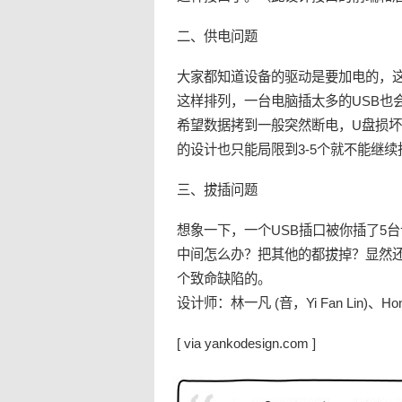
二、供电问题
大家都知道设备的驱动是要加电的，这
这样排列，一台电脑插太多的USB也
希望数据拷到一般突然断电，U盘损
的设计也只能局限到3-5个就不能继
三、拔插问题
想象一下，一个USB插口被你插了5
中间怎么办？把其他的都拔掉？显然
个致命缺陷的。
设计师：林一凡 (音，Yi Fan Lin)、Hong
[ via yankodesign.com ]