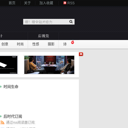
首页
关于
加入收藏
RSS
创意
时尚
性感
摄影
诗
时间生命
后时代订阅
通过rss阅读器订阅: