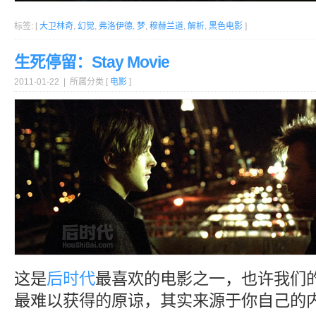
标签: [
大卫林奇
,
幻觉
,
弗洛伊德
,
梦
,
穆赫兰道
,
解析
,
黑色电影
]
生死停留：Stay Movie
2011-01-22 | 所属分类 [
电影
]
这是
后时代
最喜欢的电影之一，也许我们
最难以获得的原谅，其实来源于你自己的