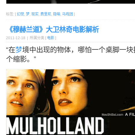
标签: [
幻觉
,
梦
,
现实
,
费里尼
,
隐喻
,
马戏团
]
《穆赫兰道》大卫林奇电影解析
2011-12-18 | 所属分类 [
电影
]
“在
梦
境中出现的物体，哪怕一个桌脚一块
个缩影。”