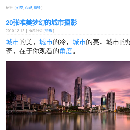
标签: [
幻觉
,
心理
,
悬疑
]
20张唯美梦幻的城市摄影
2010-12-12 | 所属分类 [
摄影
]
城市
的美，
城市
的冷，
城市
的亮，城市的
奇，在于你观看的
角度
。