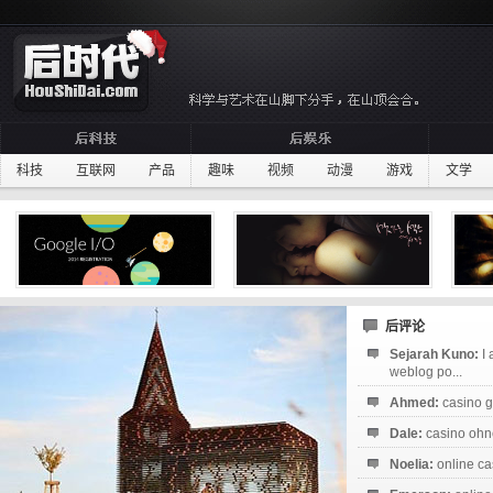
科技
互联网
产品
趣味
视频
动漫
游戏
文学
后评论
Sejarah Kuno:
I
weblog po...
Ahmed:
casino g
Dale:
casino ohne
Noelia:
online ca