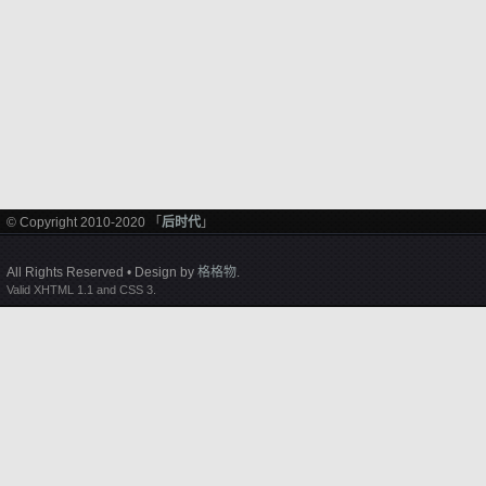
© Copyright 2010-2020 「
后时代
」
All Rights Reserved • Design by
格格物
.
Valid XHTML 1.1 and CSS 3.