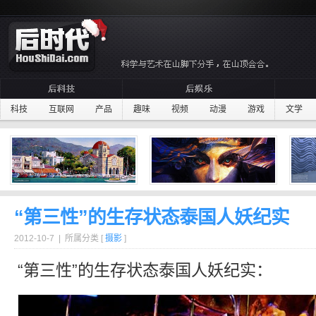
科技
互联网
产品
趣味
视频
动漫
游戏
文学
“第三性”的生存状态泰国人妖纪实
2012-10-7 | 所属分类 [
摄影
]
“第三性”的生存状态
泰国
人妖
纪实
：