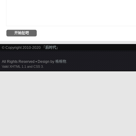
© Copyright 2010-2020 「
后时代
」
All Rights Reserved • Design by
格格物
.
Valid XHTML 1.1 and CSS 3.