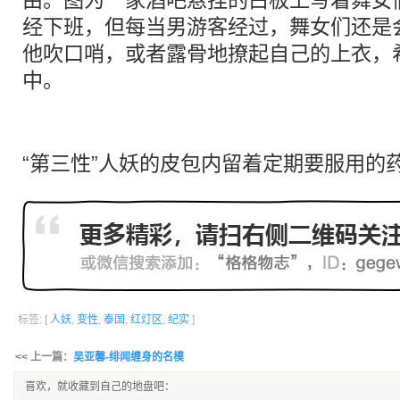
由。图为一家酒吧悬挂的白板上写着舞女
经下班，但每当男游客经过，舞女们还是
他吹口哨，或者露骨地撩起自己的上衣，
中。
“第三性”人妖的皮包内留着定期要服用的
标签: [
人妖
,
变性
,
泰国
,
红灯区
,
纪实
]
<< 上一篇：
吴亚馨-绯闻缠身的名模
喜欢，就收藏到自己的地盘吧：