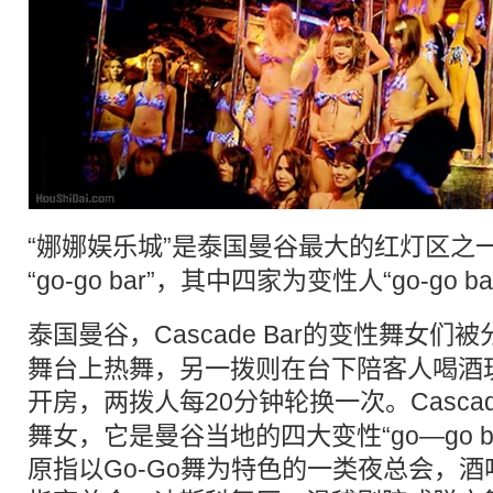
“娜娜娱乐城”是
泰国
曼谷最大的
红灯区
之
“go-go bar”，其中四家为
变性
人“go-go b
泰国
曼谷，Cascade Bar的
变性
舞女们被
舞台上热舞，另一拨则在台下陪客人喝酒
开房，两拨人每20分钟轮换一次。Cascade
舞女，它是曼谷当地的四大变性“go—go bar”
原指以Go-Go舞为特色的一类夜总会，