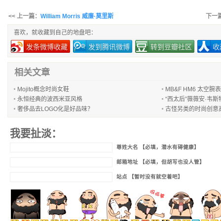
<< 上一篇：
William Morris 威廉·莫里斯
下一
喜欢，就收藏到自己的地盘吧：
发条微博收藏
发到腾讯微博
转到豆瓣社区
收
相关文章
Mojito概念时尚女鞋
MB&F HM6 太空腕表
永恒经典的波西米亚风格
“西太后”薇薇安·韦
奢侈品去LOGO化是好品味？
古怪另类的时尚创意
我要扯淡：
尊姓大名 【必填，潜水有碍健康】
邮箱地址 【必填，但胡写也没人管】
站点 【暂时没有就空着吧】