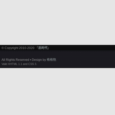
© Copyright 2010-2020 「
后时代
」
All Rights Reserved • Design by
格格物
.
Valid XHTML 1.1 and CSS 3.