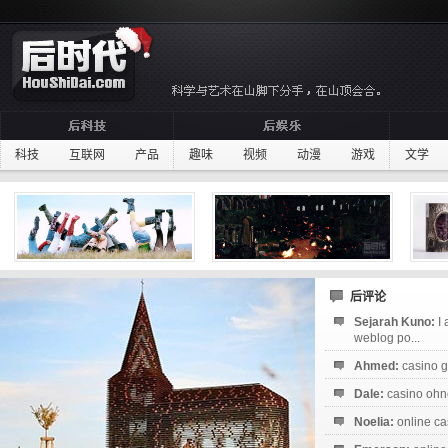
科技
互联网
产品
趣味
视频
动漫
游戏
文学
后评论
Sejarah Kuno:
I
weblog po...
Ahmed:
casino g
Dale:
casino ohne
Noelia:
online ca