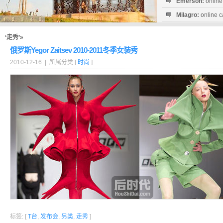
Emerson:
online
Milagro:
online c
Esperanza:
sofo
startguthaben...
‘走秀’»
俄罗斯Yegor Zaitsev 2010-2011冬季女装秀
2010-12-16 | 所属分类 [
时尚
]
标签: [
T台
,
发布会
,
另类
,
走秀
]