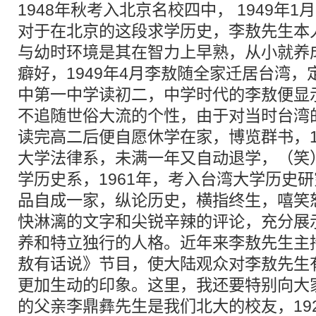
1948年秋考入北京名校四中， 1949年
对于在北京的这段求学历史，李敖先生本
与幼时环境是其在智力上早熟，从小就养
癖好，1949年4月李敖随全家迁居台湾
中第一中学读初二，中学时代的李敖便显
不追随世俗大流的个性，由于对当时台湾
读完高二后便自愿休学在家，博览群书，1
大学法律系，未满一年又自动退学，（笑
学历史系，1961年，考入台湾大学历史
品自成一家，纵论历史，横指终生，嘻笑
快淋漓的文字和尖锐辛辣的评论，充分展
养和特立独行的人格。近年来李敖先生主
敖有话说》节目，使大陆观众对李敖先生
更加生动的印象。这里，我还要特别向大
的父亲李鼎彝先生是我们北大的校友，19