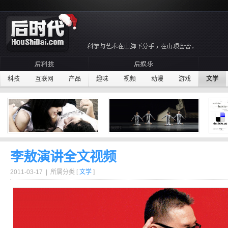
科技
互联网
产品
趣味
视频
动漫
游戏
文学
李敖演讲全文视频
2011-03-17 | 所属分类 [
文学
]