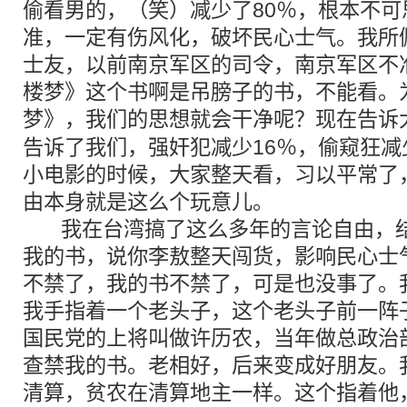
偷看男的，（笑）减少了80％，根本不
准，一定有伤风化，破坏民心士气。我所
士友，以前南京军区的司令，南京军区不
楼梦》这个书啊是吊膀子的书，不能看。
梦》，我们的
思想
就会干净呢？现在告诉
告诉了我们，强奸犯减少16％，偷窥狂减
小电影的时候，大家整天看，习以平常了
由本身就是这么个玩意儿。
我在台湾搞了这么多年的言论自由，结
我的书，说你李敖整天闯货，影响民心士
不禁了，我的书不禁了，可是也没事了。
我手指着一个老头子，这个老头子前一阵
国民党的上将叫做许历农，当年做总政治
查禁我的书。老相好，后来变成好朋友。
清算，贫农在清算地主一样。这个指着他