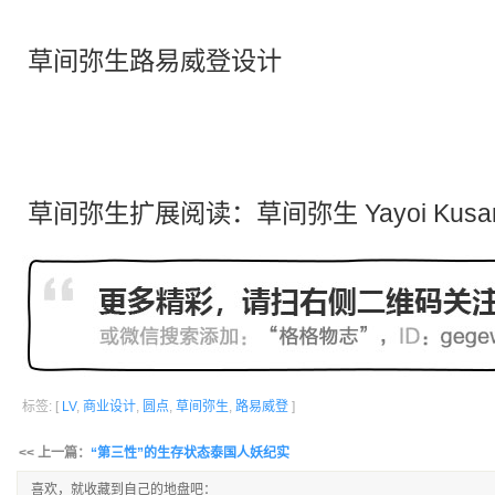
草间弥生路易威登设计
草间弥生扩展阅读：
草间弥生 Yayoi Kus
标签: [
LV
,
商业设计
,
圆点
,
草间弥生
,
路易威登
]
<< 上一篇：
“第三性”的生存状态泰国人妖纪实
喜欢，就收藏到自己的地盘吧：