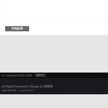
© Copyright 2010-2020 「
后时代
」
All Rights Reserved • Design by
格格物
.
Valid XHTML 1.1 and CSS 3.