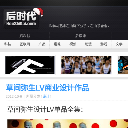
科技
互联网
产品
趣味
视频
动漫
游戏
文学
草间弥生LV商业设计作品
2012-10-6 | 所属分类 [
设计
]
草间弥生
设计
LV
单品全集：