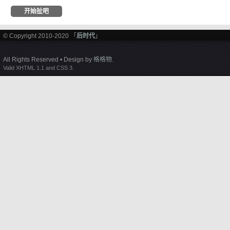
© Copyright 2010-2020 「
后时代
」
All Rights Reserved • Design by
格格物
.
Valid XHTML 1.1 and CSS 3.