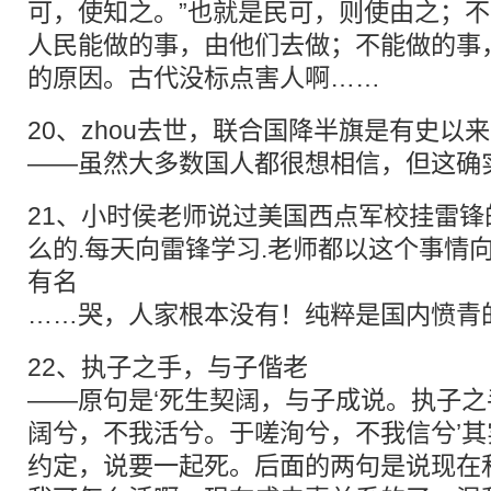
可，使知之。”也就是民可，则使由之；
人民能做的事，由他们去做；不能做的事
的原因。古代没标点害人啊……
20、zhou去世，联合国降半旗是有史以
——虽然大多数国人都很想相信，但这确
21、小时侯老师说过美国西点军校挂雷锋
么的.每天向雷锋学习.老师都以这个事情
有名
……哭，人家根本没有！纯粹是国内愤青
22、执子之手，与子偕老
——原句是‘死生契阔，与子成说。执子
阔兮，不我活兮。于嗟洵兮，不我信兮’
约定，说要一起死。后面的两句是说现在