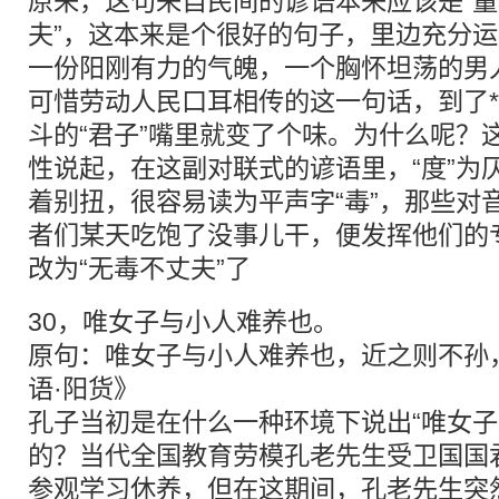
原来，这句来自民间的谚语本来应该是“
夫”，这本来是个很好的句子，里边充分
一份阳刚有力的气魄，一个胸怀坦荡的男
可惜劳动人民口耳相传的这一句话，到了*
斗的“君子”嘴里就变了个味。为什么呢？
性说起，在这副对联式的谚语里，“度”为
着别扭，很容易读为平声字“毒”，那些对
者们某天吃饱了没事儿干，便发挥他们的
改为“无毒不丈夫”了
30，唯女子与小人难养也。
原句：唯女子与小人难养也，近之则不孙
语·阳货》
孔子当初是在什么一种环境下说出“唯女子
的？当代全国教育劳模孔老先生受卫国国
参观学习休养，但在这期间，孔老先生突