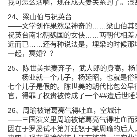
我可怎么活啊，现在成夫妻关系的了。混
24、梁山伯与祝英台
——文学创作果然是神奇的……梁山伯其
祝英台南北朝魏国的女侠……两朝代相差7
近而已……还有种说法是，埋梁的时候那
一起，冥婚？？
25、陈世美抛妻弃子，武大郎的身高，杨
——杨业就一个儿子，杨延昭，也就是俗
七个儿子是假的。陈世美的朝代比包公早
官，得罪了权贵被传成了一个##遭后世唾
26、周瑜被诸葛亮气得吐血，空城计
——三国演义里周瑜被诸葛亮气得吐血而
因在于罗屡试不第并迁怒于某周瑜的后人