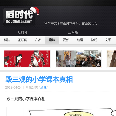
科技
互联网
产品
趣味
视频
动漫
游戏
文学
毁三观的小学课本真相
2013-04-24 | 所属分类 [
趣味
]
毁三观
的
小学
课本
真相