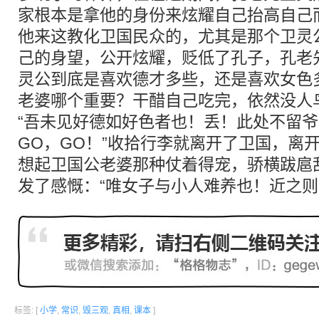
家根本是拿他的身份来炫耀自己抬高自己
他来这教化卫国民众的，尤其是那个卫灵
己的身望，公开炫耀，贬低了孔子，孔老
灵公到底是喜欢德才多些，还是喜欢女色
老婆哪个重要？干醋自己吃完，依然没人
“吾未见好德如好色者也！丢！此处不留爷
GO，GO！”收拾行李就离开了卫国，离
想起卫国公老婆那种仗着得宠，骄横跋扈
发了感慨：“唯女子与小人难养也！近之则
标签: [
小学
,
常识
,
毁三观
,
真相
,
课本
]