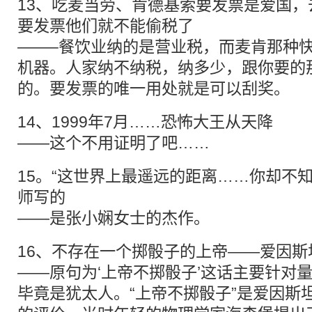
13、吃麦当劳、肯德基索要发票是爱国
要发票他们就不能偷税了
——–餐饮业纳的是营业税，而麦肯那种
机器。人家纳不纳税，纳多少，跟你要的
的。要发票的唯一用处就是可以刮奖。
14、1999年7月……恐怖大王从天降
——这个不用证明了吧……
15。“这世界上最遥远的距离……你却不
师写的
——是张小娴女士的杰作。
16、不存在一个掷骰子的上帝——爱因斯
——原句为‘上帝不掷骰子’这话主要针对
毕竟是犹太人。“上帝不掷骰子”是爱因斯