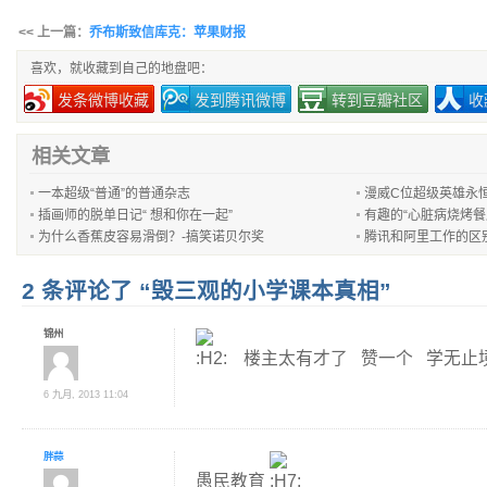
<< 上一篇：
乔布斯致信库克：苹果财报
喜欢，就收藏到自己的地盘吧：
发条微博收藏
发到腾讯微博
转到豆瓣社区
收
相关文章
一本超级“普通”的普通杂志
漫威C位超级英雄永
插画师的脱单日记“ 想和你在一起”
有趣的“心脏病烧烤餐
为什么香蕉皮容易滑倒？-搞笑诺贝尔奖
腾讯和阿里工作的区
2 条评论了 “毁三观的小学课本真相”
锦州
楼主太有才了 赞一个 学无止
6 九月, 2013 11:04
胖蒜
愚民教育