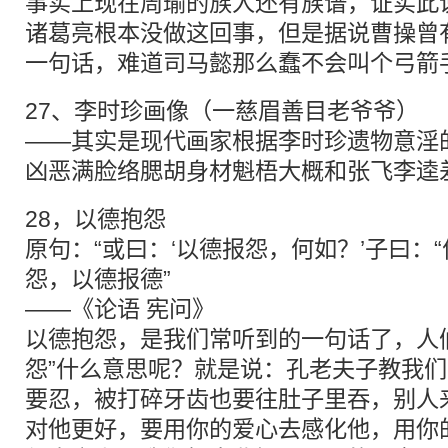
事实上现在周瑜的族人还有族谱，证实此
诸葛亮根本没做这回事，但是据说曹操曾
一句话，难道司马懿那么蠢不会叫个弓箭
27、李时珍画像（一慈眉善目老爷爷）
——其实是现代画家根据李时珍遗物意淫
凶恶满脸络腮胡身材魁梧大概和张飞李逵
28，以德抱怨
原句：“或曰：‘以德报怨，何如？’子曰：
怨，以德报德”
——《论语 宪问》
以德抱怨，是我们常听到的一句话了，人
怨”什么意思呢？就是说：孔老夫子教我
要忍，被打碎牙齿也要往肚子里吞，别人
对他更好，要用你的爱心去感化他，用你