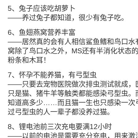
5、兔子应该吃胡萝卜
——养过兔子都知道，很少有兔子吃。
6、鱼翅燕窝营养丰富
——居然真的会有人相信鲨鱼鳍和鸟口水
窝除了鸟口水之外，MS还有半消化状态
粉条和木耳！
7、怀孕不能养猫，有弓型虫
——只要去宠物医院做次排虫测试就成，
只是猫、猪牛羊等触类都能感染弓型虫。
知道高多少……而且猫一生也只感染一次
过弓型虫的人一辈子都没养过猫。
8、锂电池前三次充电要满12小时
——以前的电池是需要充分充电，用来激