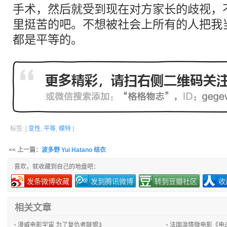
手术，然后就受到现在对方家长的歧视，
里挺苦的吧。不想被社会上所有的人把我
都是
平等
的。
标签: [
变性
,
平等
,
模特
]
<< 上一篇：
波多野 Yui Hatano 结衣
喜欢，就收藏到自己的地盘吧：
发条微博收藏
发到腾讯微博
转到豆瓣社区
收
相关文章
漫威电影宇宙 为了复仇者联盟3
法国温情微电影《电击超人