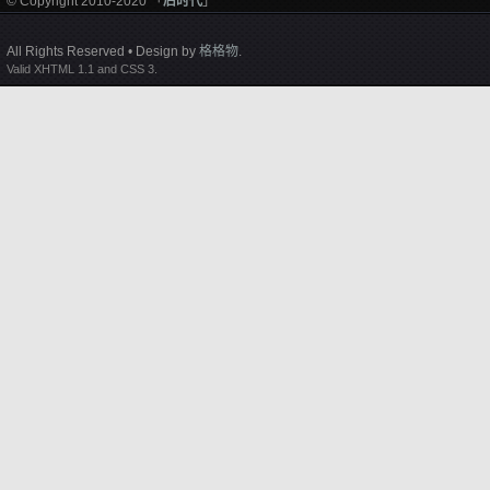
© Copyright 2010-2020 「
后时代
」
All Rights Reserved • Design by
格格物
.
Valid XHTML 1.1 and CSS 3.