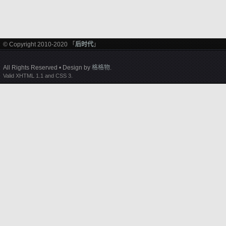
© Copyright 2010-2020 「
后时代
」
All Rights Reserved • Design by
格格物
.
Valid XHTML 1.1 and CSS 3.