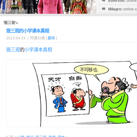
Emerson:
online
Milagro:
online c
Esperanza:
sofo
startguthaben...
‘毁三观’»
毁三观的小学课本真相
2013-04-24 | 所属分类 [
趣味
]
毁三观
的
小学
课本
真相