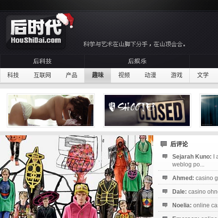
科技
互联网
产品
趣味
视频
动漫
游戏
文学
后评论
Sejarah Kuno:
I
weblog po...
Ahmed:
casino g
Dale:
casino ohne
Noelia:
online ca