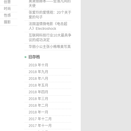
奥黛丽赫本——坠落凡间的
创意
天使
时尚
张爱玲的爱情观：20个关于
性感
爱的句子
摄影
法国温情微电影《电击超
人》Electroshock
互联网科技行业10大最具争
议的成功决定
华丽小公主张小格唯美写真
旧存档
2019 年十月
2018 年九月
2018 年八月
2018 年五月
2018 年四月
2018 年三月
2018 年二月
2018 年一月
2017 年十二月
2017 年十一月