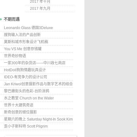
2017 年十月
2017 年九月
不期而遇
Leonardo Glass 德国3Deluxe
搜狗输入法的产品创新
莫斯科城市形象设计飞机稿
You VS Me 创意存钱罐
世界奇妙物语
一家300年的杂货店——中川政七商店
HotDoll狗狗情趣玩具设计
IDEO-有竞争力的设计公司
Jan Kriwol创意摄影作品与数字艺术的结合
黎巴嫩街头的色彩-台阶涂鸦
水之教堂 Church on the Water
世界十大建筑奇迹
新奇创意的错位摄影
星期六的晚上 Saturday Night-In Sook Kim
歪小子斯科特 Scott Pilgrim