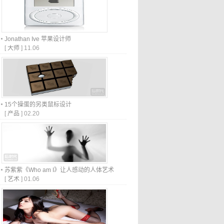
Jonathan Ive 苹果设计师
[
大师
]
11.06
15个操蛋的另类鼠标设计
[
产品
]
02.20
苏紫紫《Who am I》让人感动的人体艺术
[
艺术
]
01.06