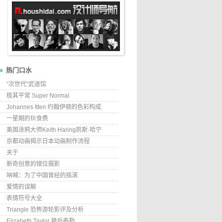
热门口水
“次世代”武道馆
极其平常 Super Normal
Johannes Itten 约翰伊顿的色彩构成
一星期的伙食费
美国涂鸦大师Keith Haring凯斯·哈宁
京都动画揭示日本动画制作流程
关于
新奇创意的错位摄影
呐喊：为了中国曾经的摇滚
爱情的误解
表情符号大全
Triangle 恐怖游轮影评及分析
Elizabeth Taylor 艳后泰勒