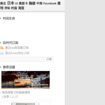
日本
胸器
美女
奥斯卡
嫩
UI
中国
Facebook
模特
时装
海报
拼贴
时间生命
后时代订阅
通过rss阅读器订阅:
通过Email地址订阅:
推荐话题
极具想象力的抽屉建筑
[
创意
]
11.27