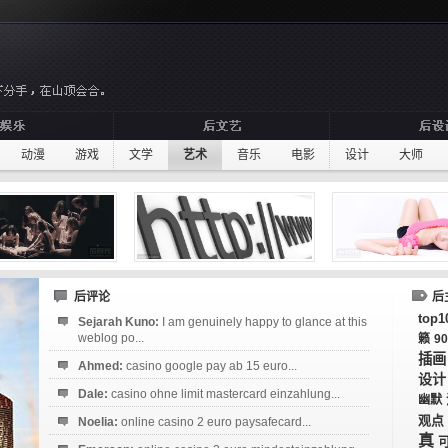
动漫
游戏
文学
艺术
音乐
电影
设计
大师
后评论
后
top1
Sejarah Kuno:
I am genuinely happy to glance at this
weblog po...
籁
9
插画
Ahmed:
casino google pay ab 15 euro...
设计
Dale:
casino ohne limit mastercard einzahlung...
幽默
观点
Noelia:
online casino 2 euro paysafecard...
真