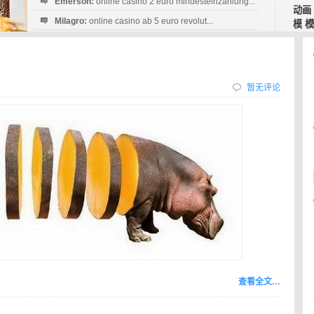
Emerson:
online casino 2 euro mindesteinzahlung...
动画
Milagro:
online casino ab 5 euro revolut...
模
Esperanza:
sofortüberweisung casino
startguthaben...
暂无评论
查看全文…