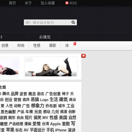
首页
关于
加入收藏
RSS
创意
时尚
性感
摄影
诗
主题
0
品牌
概念
广告创意
腾讯
波普
励志
椅子
天
恶搞
生活
建筑
创业
0后
营销
诡异
Logo
商业
想象力
工业
广告
乔布斯
爱
人性
动物
城市
几何
黑色幽默
产品
车模
另类
感动
摇滚
创新
性感
美国
涂鸦
短片
搞笑
MV
自然
图形
自由
写
爱情
套图
雕塑
产品经理
漫画
台湾
Apple
苹果
AV
平面设计
手机
演讲
可爱
标志
iPhone