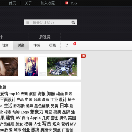
首页
关于
加入收藏
RSS
创意
时尚
性感
摄影
诗
主题
胸器
爱情
top10
演讲
海报
动画
天籁
摇滚
工业设计
平面设计
产品
中国
台湾
漫画
椅子
日本
生活
乔布斯
ne
诡异
黑色幽默
另类
励
想象力
搞笑
品牌
涂
业
标志
动物
Logo
可爱
苹果
建筑
美国
AV
几何
套图
自由
Apple
腾讯
写真
美女
模特
短片
MV
产品经理
人性
营销
恶搞
创业
奥斯卡
观点
广告创
90后
爱
城市