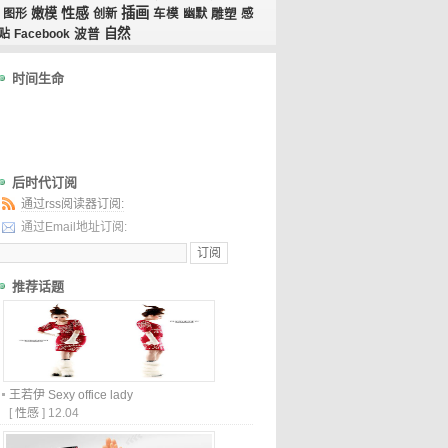
性感
插画
嫩模
图形
创新
车模
幽默
雕塑
感
自然
贴
Facebook
波普
时间生命
后时代订阅
通过rss阅读器订阅:
通过Email地址订阅:
推荐话题
王若伊 Sexy office lady
[
性感
]
12.04