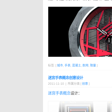
标签: [
城市
,
手表
,
混凝土
,
耐用
,
限量
]
迷宫手表概念创意设计
2011-11-10 | 所属分类 [
创意
]
迷宫
手表
概念
设计：