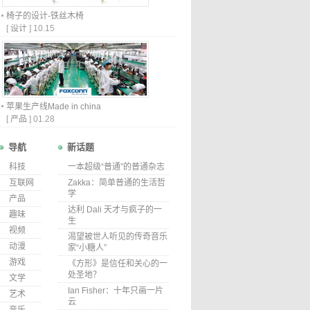
椅子的设计-铁丝木椅
[
设计
]
10.15
苹果生产线Made in china
[
产品
]
01.28
导航
新话题
科技
一本超级“普通”的普通杂志
互联网
Zakka：简单普通的生活哲
学
产品
达利 Dali 天才与疯子的一
趣味
生
视频
渴望被世人听见的传奇音乐
动漫
家“小糖人”
游戏
《方形》是信任和关心的一
处圣地？
文学
Ian Fisher：十年只画一片
艺术
云