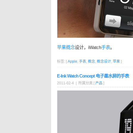
苹果
概念
设计，iWatch
手表
。
标签: [
Apple
,
手表
,
概念
,
概念设计
,
苹果
]
E-Ink Watch Concept 电子墨水屏的手表
2011-02-4 | 所属分类 [
产品
]