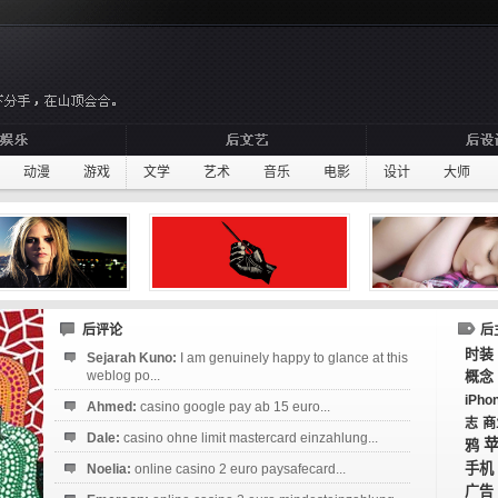
动漫
游戏
文学
艺术
音乐
电影
设计
大师
后评论
后
时装
Sejarah Kuno:
I am genuinely happy to glance at this
weblog po...
概念
iPho
Ahmed:
casino google pay ab 15 euro...
志
商
Dale:
casino ohne limit mastercard einzahlung...
鸦
手机
Noelia:
online casino 2 euro paysafecard...
广告