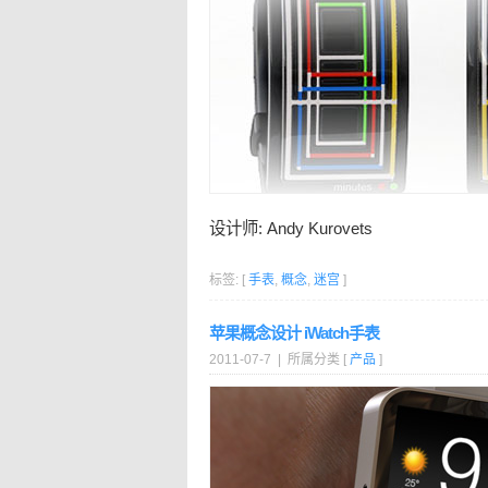
设计师: Andy Kurovets
标签: [
手表
,
概念
,
迷宫
]
苹果概念设计 iWatch手表
2011-07-7 | 所属分类 [
产品
]