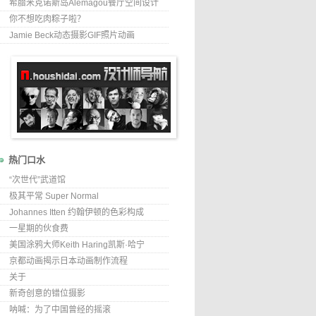
希腊米克诺斯岛Alemagou餐厅空间设计
你不想吃肉粽子啦？
Jamie Beck动态摄影GIF照片动画
热门口水
“次世代”武道馆
极其平常 Super Normal
Johannes Itten 约翰伊顿的色彩构成
一星期的伙食费
美国涂鸦大师Keith Haring凯斯·哈宁
京都动画揭示日本动画制作流程
关于
新奇创意的错位摄影
呐喊：为了中国曾经的摇滚