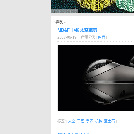
‘手表’»
MB&F HM6 太空腕表
2017-09-19 | 所属分类 [
时尚
]
标签: [
太空
,
工艺
,
手表
,
机械
,
蓝宝石
]