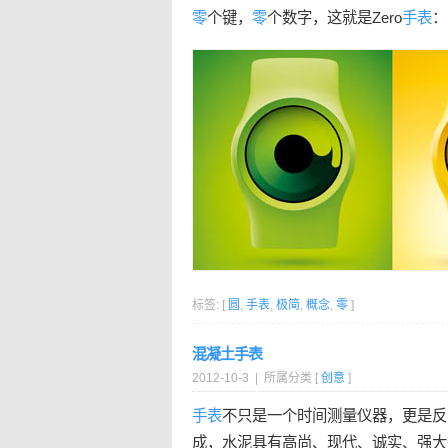
零
个键，
零
个数字，这就是Zero
手表
：
标签: [
圆
,
手表
,
极简
,
概念
,
零
]
混凝土手表
2012-10-3 | 所属分类 [
创意
]
手表
不只是一个时间测量仪器，更是反
成，水泥具有高尚、现代、诚实、强大