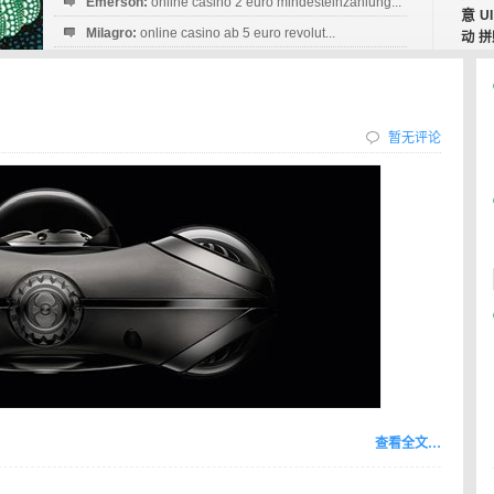
Emerson:
online casino 2 euro mindesteinzahlung...
意
UI
Milagro:
online casino ab 5 euro revolut...
动
拼
Esperanza:
sofortüberweisung casino
startguthaben...
暂无评论
查看全文…