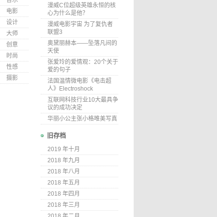
音乐
漫威C位超级英雄永恒的核
电影
心为什么是他？
设计
漫威电影宇宙 为了复仇者
联盟3
大师
奥黛丽赫本——坠落凡间的
创意
天使
时尚
张爱玲的爱情观：20个关于
性感
爱的句子
摄影
法国温情微电影《电击超
人》Electroshock
互联网科技行业10大最具争
议的成功决定
华丽小公主张小格唯美写真
旧存档
2019 年十月
2018 年九月
2018 年八月
2018 年五月
2018 年四月
2018 年三月
2018 年二月