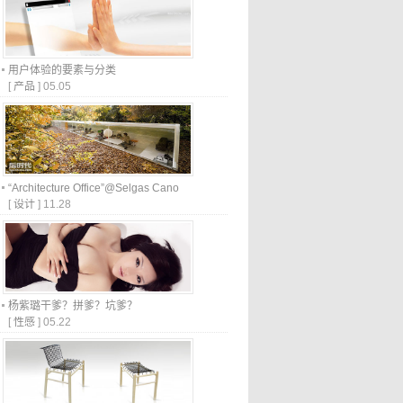
用户体验的要素与分类
[
产品
]
05.05
“Architecture Office”@Selgas Cano
[
设计
]
11.28
杨紫璐干爹？拼爹？坑爹？
[
性感
]
05.22