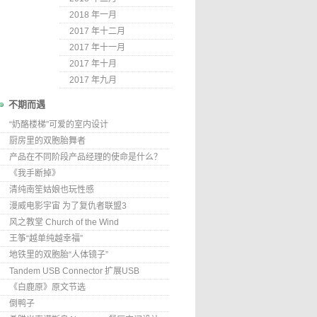
2018 年一月
2017 年十二月
2017 年十一月
2017 年十月
2017 年九月
不期而遇
“奶酪楼梯”可爱的室内设计
厨房里的双胞胎舞者
产品在不同阶段产品经理的使命是什么？
《我手断掉》
清纯南笙姑娘也玩性感
漫威电影宇宙 为了复仇者联盟3
风之教堂 Church of the Wind
王筝“越单纯越幸福”
地铁里的双胞胎“人体镜子”
Tandem USB Connector 扩展USB
《白鹿原》原文节选
倒鸭子