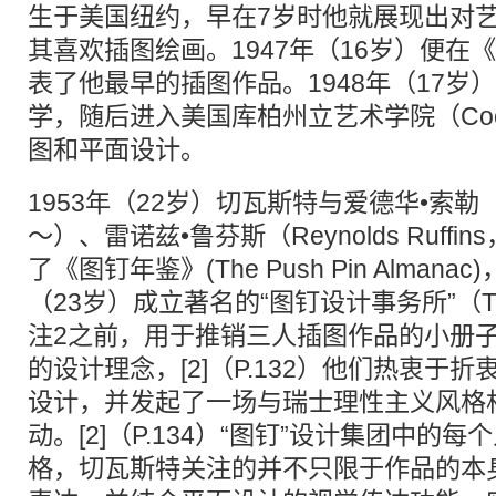
生于美国纽约，早在7岁时他就展现出对
其喜欢插图绘画。1947年（16岁）便在
表了他最早的插图作品。1948年（17岁
学，随后进入美国库柏州立艺术学院（Coope
图和平面设计。
1953年（22岁）切瓦斯特与爱德华•索勒（Edw
～）、雷诺兹•鲁芬斯（Reynolds Ruffi
了《图钉年鉴》(The Push Pin Almana
（23岁）成立著名的“图钉设计事务所”（The Pu
注2之前，用于推销三人插图作品的小册
的设计理念，[2]（P.132）他们热衷于
设计，并发起了一场与瑞士理性主义风格
动。[2]（P.134）“图钉”设计集团中的
格，切瓦斯特关注的并不只限于作品的本