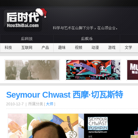
科技
互联网
产品
趣味
视频
动漫
游戏
文学
Seymour Chwast 西摩·切瓦斯特
2010-12-7 | 所属分类 [
大师
]