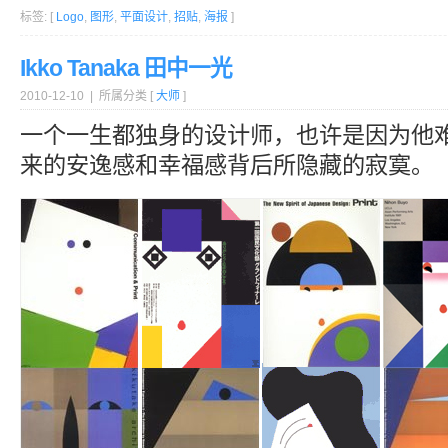
标签: [
Logo
,
图形
,
平面设计
,
招贴
,
海报
]
Ikko Tanaka 田中一光
2010-12-10 | 所属分类 [
大师
]
一个一生都独身的设计师，也许是因为他
来的安逸感和幸福感背后所隐藏的寂寞。