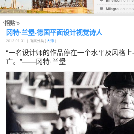
Emerson:
online
Milagro:
online c
Esperanza:
sofo
startguthaben...
‘招贴’»
冈特·兰堡-德国平面设计视觉诗人
2013-01-31 | 所属分类 [
大师
]
“一名设计师的作品停在一个水平及风格上
亡。”——冈特·兰堡