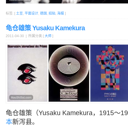
标签: [
土豆
,
平面设计
,
德国
,
招贴
,
海报
]
龟仓雄策 Yusaku Kamekura
2011-04-30 | 所属分类 [
大师
]
龟仓雄策（Yusaku Kamekura，1915～
本
新泻县。