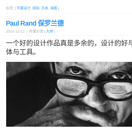
标签: [
平面设计
,
招贴
,
日本
,
海报
]
Paul Rand 保罗兰德
2010-12-22 | 所属分类 [
大师
]
一个好的设计作品真是多余的，设计的好
体与工具。