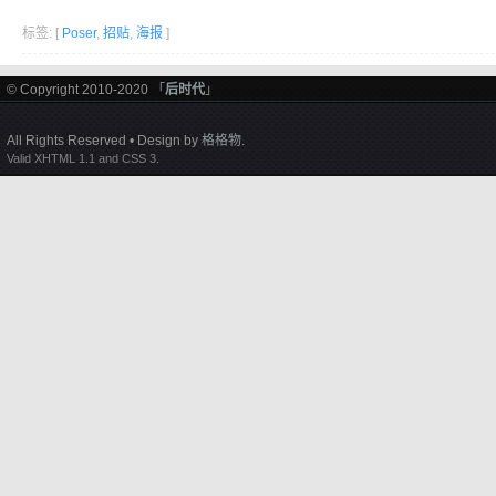
标签: [
Poser
,
招贴
,
海报
]
© Copyright 2010-2020 「
后时代
」
All Rights Reserved • Design by
格格物
.
Valid XHTML 1.1 and CSS 3.