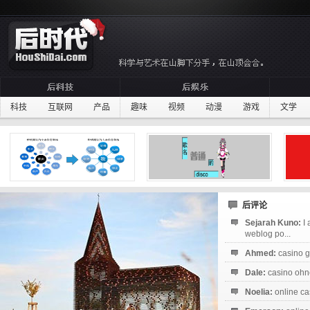
科技
互联网
产品
趣味
视频
动漫
游戏
文学
后评论
Sejarah Kuno:
I
weblog po...
Ahmed:
casino g
Dale:
casino ohne
Noelia:
online ca