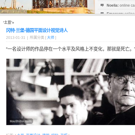
Noelia:
online ca
Emerson:
online
Milagro:
online c
‘土豆’»
冈特·兰堡-德国平面设计视觉诗人
2013-01-31 | 所属分类 [
大师
]
“一名设计师的作品停在一个水平及风格上不变化，那就是死亡。”