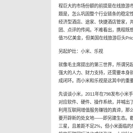
程巨大的市场份额的前提是在线旅游
题是，怎么巩固整个行业链条的稳定
经济型酒店、途家、快捷酒店管家，
团、点评的传闻。不难看出，携程既
值75亿美金，但美国在线旅游巨头Price
另起炉灶：小米、乐视
就像毛主席提出的第三世界，所谓另
强大的人力、财力支持，还需要本身
成闭环。而小米和乐视是这其中的重
先谈谈小米，2011年在798发布小米
对应软件、硬件、操作系统，并喊出了
利用互联网增值服务赚钱的真谛，那么
要开辟新的处女地——即另建生态。
三星，且差距不足2%，但小米面临