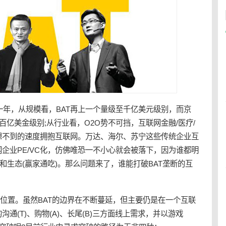
的一年，从规模看，BAT再上一个量级至千亿美元级别，而京
百亿美金级别;从行业看，
O2O
势不可挡，互联网金融/医疗/
想不到的速度拥抱互联网。万达、海尔、苏宁这些传统企业互
企业PE/VC化，仿佛唯恐一不小心就会被落下，因为谁都明
)和
生态
(赢家通吃)。那么问题来了，谁能打破BAT
垄断
的互
的位置。虽然BAT的边界在不断蔓延，但主要仍是在一个互联
通(T)、购物(A)、长尾(B)三方面线上需求，并以游戏