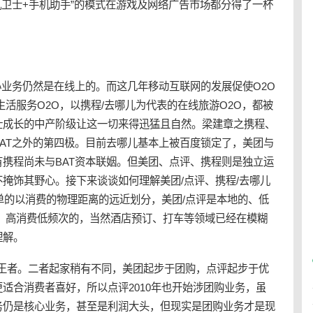
手机卫士+手机助手”的模式在游戏及网络广告市场都分得了一杯
心业务仍然是在线上的。而这几年移动互联网的发展促使O2O
生活服务O2O，以携程/去哪儿为代表的在线旅游O2O，都被
壮成长的中产阶级让这一切来得迅猛且自然。梁建章之携程、
AT之外的第四极。目前去哪儿基本上被百度锁定了，美团与
携程尚未与BAT资本联姻。但美团、点评、携程则是独立运
掩饰其野心。接下来谈谈如何理解美团/点评、携程/去哪儿
单的以消费的物理距离的远近划分，美团/点评是本地的、低
、高消费低频次的，当然酒店预订、打车等领域已经在模糊
理解。
的王者。二者起家稍有不同，美团起步于团购，点评起步于优
适合消费者喜好，所以点评2010年也开始涉团购业务，虽
务仍是核心业务，甚至是利润大头，但现实是团购业务才是现