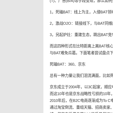
(T)、广告(B/A)等手段变现，那
1，死磕BAT：线上为主，入侵BAT
2，激战
O2O
：链接线下，与BAT同
3，另起炉灶：重建
生态
，跳出BAT
而这四种形式在比特距离上离BAT核
与BAT难免瓜葛。下面笔者尝试盘点
死磕BAT：360、京东
总有一种力量让我们泪流满面，比如死
京东成立于2004年，以3C起家，顺
而这10年也是京东战略性亏损的10年
2010年后，在B2C电商逐渐成为T
通过淘宝倒流、重组天猫、招商卖家、