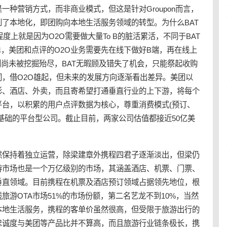
一种营销方式，而非商业模式，但这是针对Groupon而言，
了本地化，即团购向本地生活服务领域的转型。为什么BAT
度上就是因为O2O需要做大量To B的脏活累活，不同于BAT
单，美团和点评的O2O业务需要先在线下做好B端，再在线上
利尚未被挖掘殆尽，BAT无暇顾及错失了机会，只能祭起收购
，借O2O雄起，但未来的发展方向逐渐看出差异。美团以
影、酒店、外卖，而且寄希望打通垂直行业的上下游，将每个
平台，以积累的用户点评数据为核心，尊重消费模式(预订、
基础的平台型公司。截止目前，两家公司估值都接近50亿美
然保持着独立运营，除梁建章外携程四君子逐渐淡出，但梁仍
游市场也是一个万亿级别的市场，其涵盖酒店、机票、门票、
垂直领域。目前携程在机票及酒店预订领域占据领先地位，根
旅游OTA市场51%的市场份额，第二名艺龙不到10%，当然
本地生活服务，携程的客单价虽然很高，但受限于旅游出行的
忠诚度与美团等产品比并不算高，而且旅游行业链条极长，携