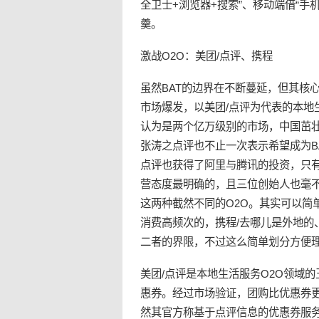
全卫士+浏览器+搜索”、移动端借“
羹。
激战O2O：美团/点评、携程
虽然BAT的边界在不断蔓延，但其核
市场爆发，以美团/点评为代表的本地
认为是两个亿万级别的市场，中国茁
张涛之点评也不止一次表示希望成为B
点评也获得了阿里与腾讯的投资，只有
营态度最明确的，且三位创始人也毫不
这两种截然不同的O2O。其实可以简
消费高频次的，携程/去哪儿是外地的
二者的界限，不过这么简单划分方便
美团/点评是本地生活服务O2O领域
惠券。经过市场验证，团购比优惠券更
然其官方称基于点评信息的优惠券服