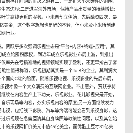
对目前存在问题的解决之道有三：一是扩大小米硬件的范围，
生态边界;二是进军海外市场，保持产品出货量的持续增长;
黄叶等离钱更近的服务。小米自创立伊始，先后融资四次，最
0亿美金，这个数字想想也是醉的不轻，但小米及小米所创建
联网行业。
。贾跃亭多次强调乐视生态是“平台+内容+终端+应用”，其
年初成立始囤积版权，到近年成立乐视影业布局上游，到推出
不仅率先在亏损遍地的视频领域实现了盈利，还更早抢占了客
前瞻性值得称道，乐视初期其实是一个To B的企业，其利润大
一个面向C端的脸面，随着乐视电视、乐视影业的先后布局，
的乐视才像一个大众消费的互联网企业。不出意外，贾跃亭将
面继续在内容生产上下功夫，乐视影业。花儿影视只是开始，
音乐现场等内容，夯实乐视内容的厚度;另一方面继续发力
视电视，包括线下影院、汽车等终端可能会看到乐视身影，这
不过乐视现在急需厘清其自身牌照等政策性问题，以及其创始
市的乐视网折价美元市值45亿美金，而优酷土豆才31亿美