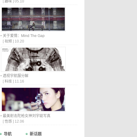
[
趣味
]
05.10
关于爱情：Mind The Gap
[
视频
]
10.20
透视宇航服分解
[
科技
]
11.16
最美射击陀枪女神刘宇珽写真
[
性感
]
12.06
导航
新话题