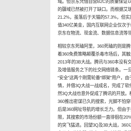
域。但京东凭借自营B2C的质量保证
的疆域已然被打开了缺口。而根据艾瑞
21.2%，虽落后于天猫的57.3%，
值340亿美金，国内互联网企业仅次于
京东在物流、现金流、数据信息流等
相较京东死磕阿里，360死磕的则是腾
着360免费策略颠覆杀毒市场后，其触
2013年的3B大战。腾讯与360本
及增值服务之下的社交网络链条。一旦
“安全”这两个刚需轮番“绑架”用户，
情，并借3Q大战一战成名，完成了
然3Q大战也意外促成了腾讯的开放。相
360推出密谋已久的搜索，光脚不怕
后是360网址导航的增长乏力。但由
限，其搜索的市场份额一直徘徊在20
的突飞猛进。回望3Q及3B大战，36