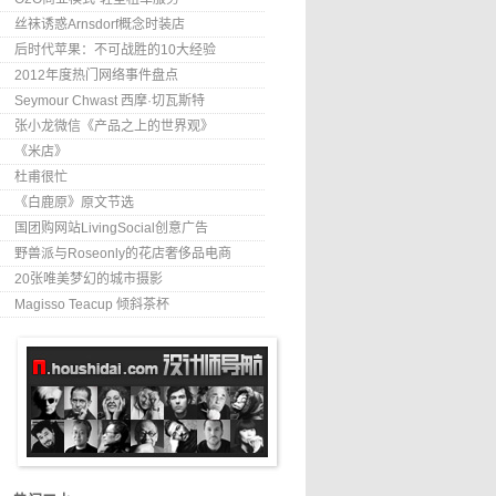
丝袜诱惑Arnsdorf概念时装店
后时代苹果：不可战胜的10大经验
2012年度热门网络事件盘点
Seymour Chwast 西摩·切瓦斯特
张小龙微信《产品之上的世界观》
《米店》
杜甫很忙
《白鹿原》原文节选
国团购网站LivingSocial创意广告
野兽派与Roseonly的花店奢侈品电商
20张唯美梦幻的城市摄影
Magisso Teacup 倾斜茶杯