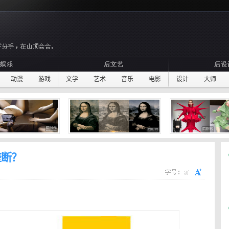
动漫
游戏
文学
艺术
音乐
电影
设计
大师
垄断？