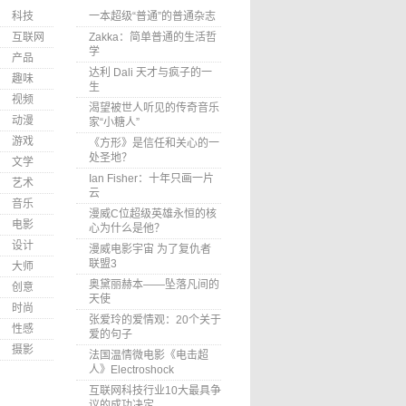
科技
一本超级“普通”的普通杂志
互联网
Zakka：简单普通的生活哲
学
产品
达利 Dali 天才与疯子的一
趣味
生
视频
渴望被世人听见的传奇音乐
动漫
家“小糖人”
游戏
《方形》是信任和关心的一
处圣地？
文学
Ian Fisher：十年只画一片
艺术
云
音乐
漫威C位超级英雄永恒的核
电影
心为什么是他？
设计
漫威电影宇宙 为了复仇者
联盟3
大师
奥黛丽赫本——坠落凡间的
创意
天使
时尚
张爱玲的爱情观：20个关于
性感
爱的句子
摄影
法国温情微电影《电击超
人》Electroshock
互联网科技行业10大最具争
议的成功决定