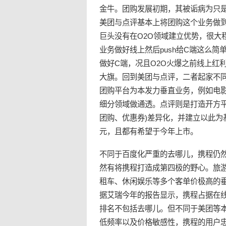
金牛。团购发展初期，其被诟病为只是
美团与点评基本上将团购这个业务做到
巨头没有在O2O领域建立优势，很大程
业务做好线上然后push给C端这么简
做好C端，况且O2O火爆之前线上红
大旗。回到美团与点评，二者起家不同
团购平台为本发力垂直业务，例如电
细分领域做通透。点评则是打造开方
团购、优惠券)差异化，并建立以此为
元，且都有希望于今年上市。
不同于百度化严重的去哪儿，携程仍
然有将携程打造成第四极的野心。旅
租车、休闲娱乐等多个客单价极高的
据艾瑞今年的报告显示，携程占据在线
排名不包括去哪儿。但不同于美团等
低频率以及价格敏感性，携程的用户