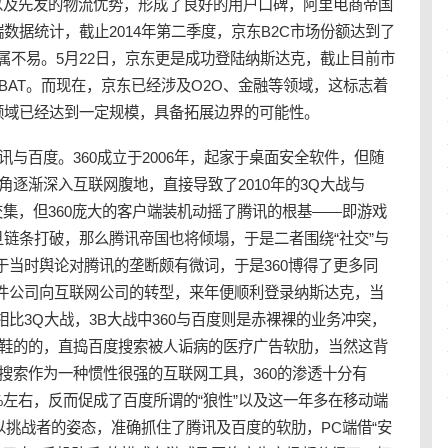
以及先发的物流优势，形成了良好的用户口碑，阿里电商帝国
数据统计，截止2014年第二季度，京东B2C市场份额达到了
但实属不易。5月22日，京东更是成功登陆纳斯达克，截止目前市
BAT。而现在，京东已经涉及
O2O
、金融等领域，这标志着
领域已经达到一定规模，具备拓展边界的可能性。
讯与百度。360成立于2006年，起家于桌面安全软件，但随
角逐渐深入互联网腹地，直接导致了2010年的3Q大战与
没有交集，但360庞大的客户端装机动摇了腾讯的根基——即游戏
链条打破，那么腾讯帝国也将倾塌，于是二者围绕“社交”与
由于当时舆论对腾讯的垄断颇有微词，于是360博得了更多同
软件公司向互联网公司的转型，来年便顺利登录纳斯达克，当
比3Q大战，3B大战中360与百度则是赤裸裸的业务冲突，
穿鞋的的，直捣百度搜索被人诟病的医疗广告软肋，当然这背
于搜索作为一种惯性很强的互联网工具，360的渗透十分有
%左右，反而促成了百度所谓的“狼性”以及这一年多在移动端
0以挑战者的姿态，准确抓住了腾讯及百度的软肋，PC端借“安