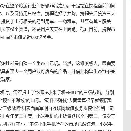
市场在整个旅游行业的份额非常之小。于是摆在携程面前的问
性、以及保持用户粘性，携程选择了并购。携程先后投资三大
并投资了出行相关的易到用车、一嗨租车，甚至有其入股美
想买下整个赛道，还是用户天天在上面跑。截止目前，携程市
line的市值是近600亿美金。
起炉灶就是自建一个生态自己玩。当然，这难度极大，既需要
就具备至少一个用户认可度高的产品，并借此构建生态链条完
要玩家。
手机时，雷军提出了”米聊+小米手机+MIUI”的三级战略，分别
“硬件不赚钱”的口号。“硬件不赚钱”表面雷军很早就领悟到
“三级战略”则表面雷军明白互联网增值服务规模化盈利一定
截止今年第二季度，小米手机的出货量跃居全国第二，仅次于
的危机同样不小，不仅小米手机所在的市场已然红海，小米手