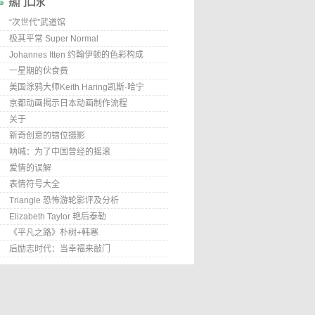
热门口水
“次世代”武道馆
极其平常 Super Normal
Johannes Itten 约翰伊顿的色彩构成
一星期的伙食费
美国涂鸦大师Keith Haring凯斯·哈宁
京都动画揭示日本动画制作流程
关于
新奇创意的错位摄影
呐喊：为了中国曾经的摇滚
爱情的误解
表情符号大全
Triangle 恐怖游轮影评及分析
Elizabeth Taylor 艳后泰勒
《平凡之路》朴树+韩寒
后励志时代：当幸福来敲门