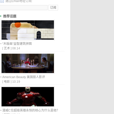
通过Email地址订阅:
推荐话题
“木版画”益智建筑拼图
[
艺术
]
08.14
American Beauty 美国丽人影评
[
电影
]
10.19
漫威C位超级英雄永恒的核心为什么是他？