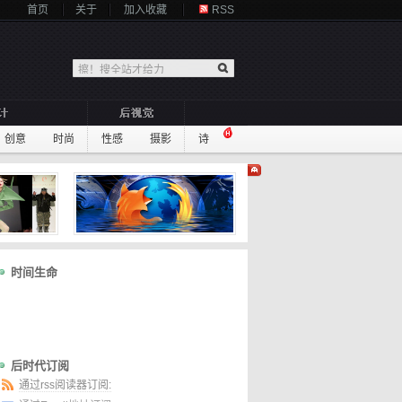
首页
关于
加入收藏
RSS
创意
时尚
性感
摄影
诗
时间生命
后时代订阅
通过rss阅读器订阅: