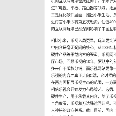
机的互联网玩法也成红海了。小米针
进军电视、平板、路由器等领域，拓展
三是优化软件层面，推出小米生活、
近传言小米即将第五次融资，估值40
的互联网玩法已然深刻影响了中国互
相比小米，乐视入局更早，玩法更突进
中内容是毫无疑问的核心。从2004
硬件产品等承载内容的渠道。乐视网
厅市场。回顾乐视的10年，贾跃亭的
多来自于版权分销，而乐视网站更像
乐视的内容才真正走向C端，这时候
在两方面拓展乐视生态的范围，一方
相信乐视会开始发力布局综艺、选秀、
硬件生产，用于承载其内容，除了乐
个角度看，乐视和万达殊途同归啊。
人神秘的政商关系。截止目前，国内上