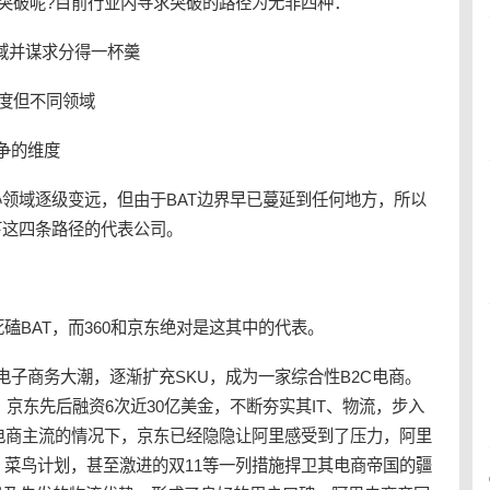
么如何突破呢?目前行业内寻求突破的路径为无非四种：
领域并谋求分得一杯羹
维度但不同领域
竞争的维度
心领域逐级变远，但由于BAT边界早已蔓延到任何地方，所以
下这四条路径的代表公司。
磕BAT，而360和京东绝对是这其中的代表。
应电子商务大潮，逐渐扩充SKU，成为一家综合性B2C电商。
，京东先后融资6次近30亿美金，不断夯实其IT、物流，步入
o C电商主流的情况下，京东已经隐隐让阿里感受到了压力，阿里
菜鸟计划，甚至激进的双11等一列措施捍卫其电商帝国的疆