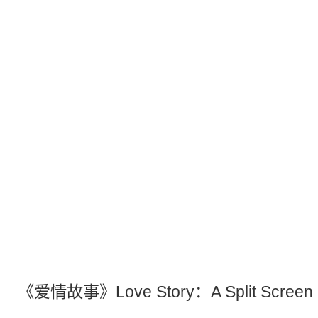
《
爱情
故事》Love Story：A Split Screen