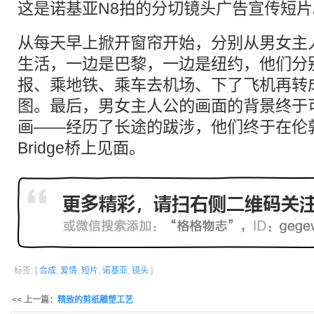
这是
诺基亚
N8拍的分切
镜头
广告宣传
短片
从每天早上掀开窗帘开始，分别从男女主
生活，一边是巴黎，一边是纽约，他们分
报、乘地铁、乘车去机场、下了飞机再转
图。最后，男女主人公的画面的背景终于
画——经历了长途的跋涉，他们终于在伦敦 Gold
Bridge桥上见面。
标签: [
合成
,
爱情
,
短片
,
诺基亚
,
镜头
]
<< 上一篇：
精致的剪纸雕塑工艺