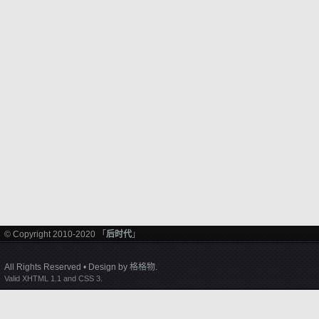
© Copyright 2010-2020 「
后时代
」
All Rights Reserved • Design by
格格物
.
Valid XHTML 1.1 and CSS 3.