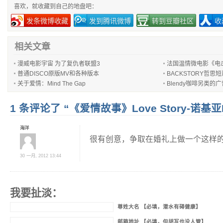
喜欢，就收藏到自己的地盘吧：
发条微博收藏
发到腾讯微博
转到豆瓣社区
收
相关文章
漫威电影宇宙 为了复仇者联盟3
法国温情微电影《电击超人
普通DISCO原版MV和各种版本
BACKSTORY哲思
关于爱情：Mind The Gap
Blendy咖啡另类的
1 条评论了 “《爱情故事》Love Story-诺基亚
海洋
很有创意，争取在婚礼上做一个这样
30 一月, 2012 13:44
我要扯淡：
尊姓大名 【必填，潜水有碍健康】
邮箱地址 【必填，但胡写也没人管】