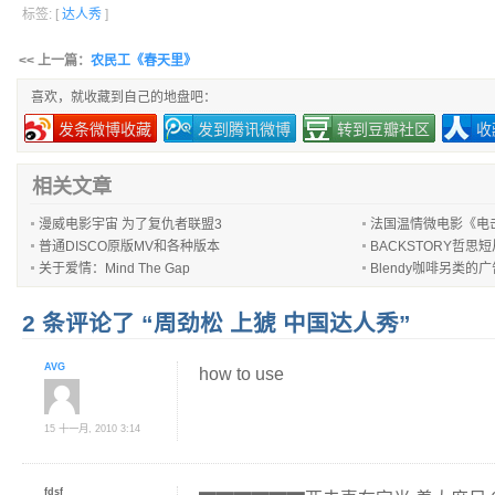
标签: [
达人秀
]
<< 上一篇：
农民工《春天里》
喜欢，就收藏到自己的地盘吧：
发条微博收藏
发到腾讯微博
转到豆瓣社区
收
相关文章
漫威电影宇宙 为了复仇者联盟3
法国温情微电影《电击超人
普通DISCO原版MV和各种版本
BACKSTORY哲思
关于爱情：Mind The Gap
Blendy咖啡另类的
2 条评论了 “周劲松 上猇 中国达人秀”
AVG
how to use
15 十一月, 2010 3:14
fdsf