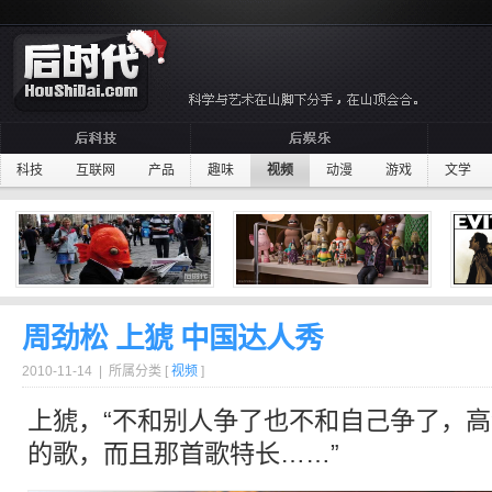
科技
互联网
产品
趣味
视频
动漫
游戏
文学
周劲松 上猇 中国达人秀
2010-11-14 | 所属分类 [
视频
]
上猇，“不和别人争了也不和自己争了，
的歌，而且那首歌特长……”