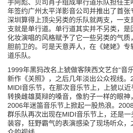
手阿彪、贝司肖子组成单行道乐队担任主唱
年签约广州太平洋影音公司并推出了首张
深圳算得上顶尖另类的乐队就两支，一支
支就是单行道。单行道其实并不另类，是
化妆演唱的风格赋予了它一些另类的气质
胆前卫的。可是天意弄人，在《姥姥》专
道乐队。
1999年黑犸改名上猇做客陕西文艺台“音
新作《关照》，之后几年淡出公众视线。2
MIDI音乐节，在那次音乐节上，上猇以
转换雌雄莫辩的嗓音，像豹子一样的眼神
2006年迷笛音乐节上掀起一股热浪。200
群乐队再次出现在MIDI音乐节上，还是
装容，狂野霸气的表演感染了现场听众，
众的视线。