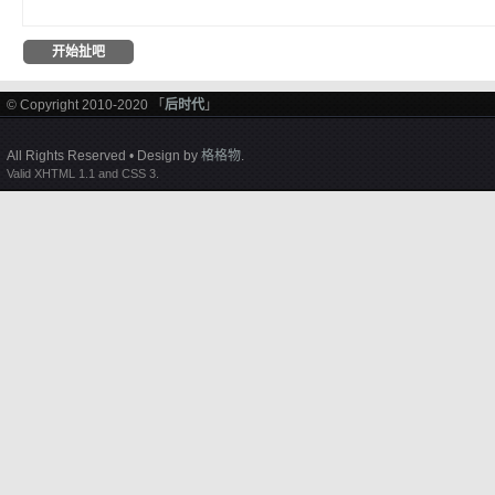
© Copyright 2010-2020 「
后时代
」
All Rights Reserved • Design by
格格物
.
Valid XHTML 1.1 and CSS 3.