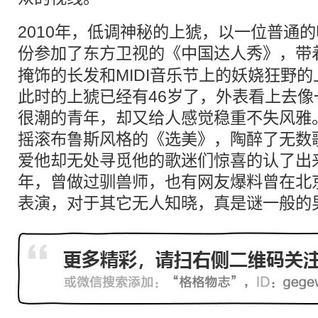
2010年，低调神秘的上猇，以一位普通
份参加了东方卫视的《中国
达人秀
》，带
掩饰的长发和MIDI音乐节上的妖娆狂野
此时的上猇已经有46岁了，外表看上去
很潮的青年，却又给人感觉稳重不失风雅
摇滚布鲁斯风格的《选美》，陶醉了无数
爱他却无处寻觅他的歌迷们惊喜的认了出
年，曾做过驯兽师，也有网友爆料曾在北
表演，对于其它无人知晓，真是谜一般的