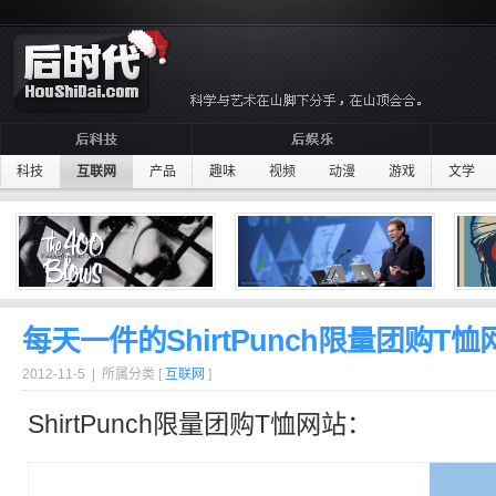
科技
互联网
产品
趣味
视频
动漫
游戏
文学
每天一件的ShirtPunch限量团购T恤
2012-11-5 | 所属分类 [
互联网
]
ShirtPunch
限量
团购
T恤
网站：