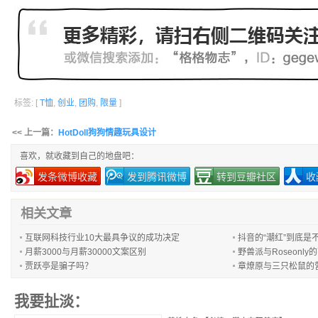
标签: [
T恤
,
创业
,
团购
,
限量
]
<< 上一篇：
HotDoll狗狗情趣玩具设计
喜欢，就收藏到自己的地盘吧：
发条微博收藏
发到腾讯微博
转到豆瓣社区
收
相关文章
互联网科技行业10大最具争议的成功决定
抖音的“潮红”到底是
月薪3000与月薪30000文案区别
野兽派与Roseonl
贾跃亭是骗子吗？
章燎原与三只松鼠的
我要扯淡：