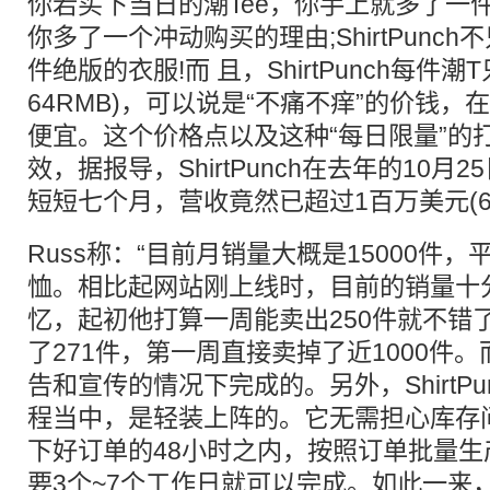
你若买下当日的潮Tee，你手上就多了一件
你多了一个冲动购买的理由;ShirtPunc
件绝版的衣服!而 且，ShirtPunch每件潮
64RMB)，可以说是“不痛不痒”的价钱
便宜。这个价格点以及这种“每日限量”的
效，据报导，ShirtPunch在去年的10月
短短七个月，营收竟然已超过1百万美元(63
Russ称：“目前月销量大概是15000件，
恤。相比起网站刚上线时，目前的销量十分
忆，起初他打算一周能卖出250件就不错
了271件，第一周直接卖掉了近1000件
告和宣传的情况下完成的。另外，ShirtP
程当中，是轻装上阵的。它无需担心库存
下好订单的48小时之内，按照订单批量
要3个~7个工作日就可以完成。如此一来