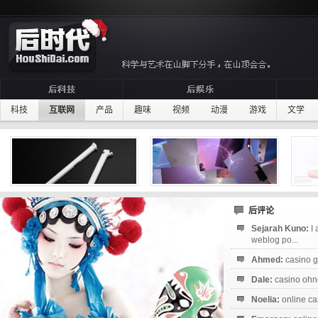
科技
互联网
产品
趣味
视频
动漫
游戏
文学
后评论
Sejarah Kuno:
I
weblog po...
Ahmed:
casino g
Dale:
casino ohne
Noelia:
online ca