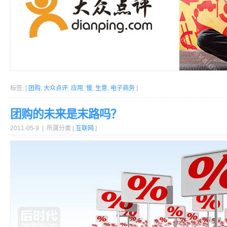
标签: [
团购
,
大众点评
,
应用
,
慢
,
生意
,
电子商务
]
团购的未来是末路吗？
2011-05-9 | 所属分类 [
互联网
]