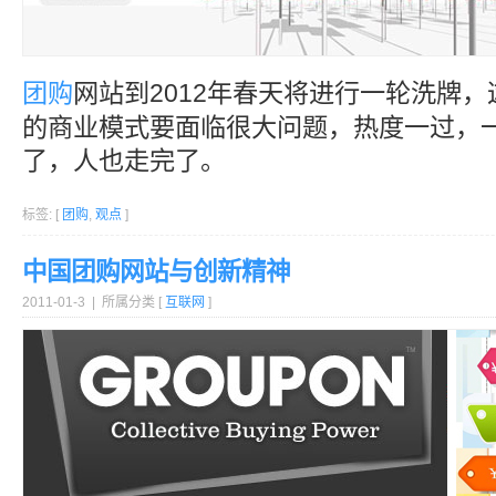
团购
网站到2012年春天将进行一轮洗牌
的商业模式要面临很大问题，热度一过，
了，人也走完了。
标签: [
团购
,
观点
]
中国团购网站与创新精神
2011-01-3 | 所属分类 [
互联网
]