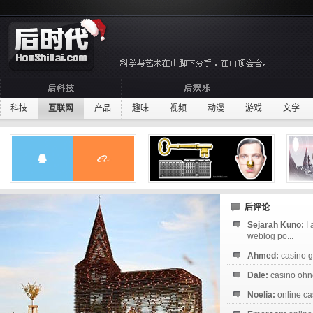
科技
互联网
产品
趣味
视频
动漫
游戏
文学
后评论
Sejarah Kuno:
I
weblog po...
Ahmed:
casino g
Dale:
casino ohne
Noelia:
online ca