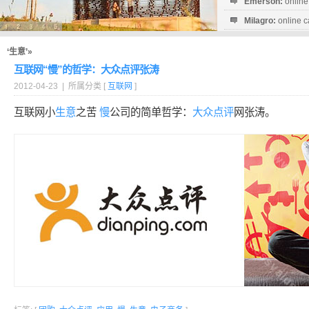
Emerson:
online
Milagro:
online c
Esperanza:
sofo
startguthaben...
‘生意’»
互联网“慢”的哲学：大众点评张涛
2012-04-23 | 所属分类 [
互联网
]
互联网小
生意
之苦
慢
公司的简单哲学：
大众点评
网张涛。