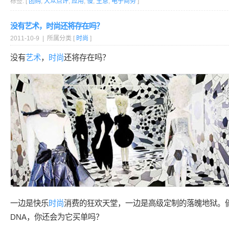
标签: [
团购
,
大众点评
,
应用
,
慢
,
生意
,
电子商务
]
没有艺术，时尚还将存在吗？
2011-10-9 | 所属分类 [
时尚
]
没有
艺术
，
时尚
还将存在吗？
一边是快乐
时尚
消费的狂欢天堂，一边是高级定制的落魄地狱。
DNA，你还会为它买单吗？