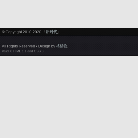
© Copyright 2010-2020 「
后时代
」
All Rights Reserved • Design by
格格物
.
Valid XHTML 1.1 and CSS 3.