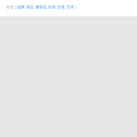
标签: [
品牌
,
商业
,
奢侈品
,
时尚
,
生意
,
艺术
]