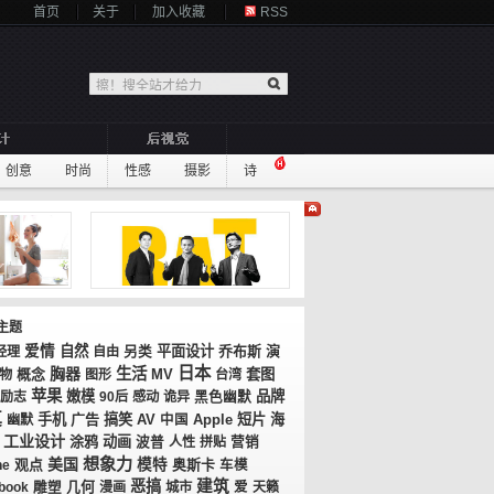
首页
关于
加入收藏
RSS
创意
时尚
性感
摄影
诗
主题
爱情
自然
平面设计
乔布斯
演
经理
自由
另类
日本
胸器
生活
概念
MV
套图
物
图形
台湾
苹果
嫩模
品牌
励志
90后
感动
诡异
黑色幽默
真
手机
广告
搞笑
AV
短片
海
幽默
中国
Apple
工业设计
涂鸦
动画
波普
人性
拼贴
营销
想象力
美国
观点
模特
奥斯卡
ne
车模
恶搞
建筑
几何
book
雕塑
漫画
城市
爱
天籁