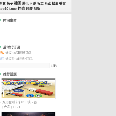
插画
创意
美女
椅子
腾讯
可爱
标志
商业
摇滚
性感
top10
时装
Logo
创新
时间生命
后时代订阅
通过rss阅读器订阅:
通过Email地址订阅:
推荐话题
变形金刚卡车USB读卡器
[
产品
]
11.21