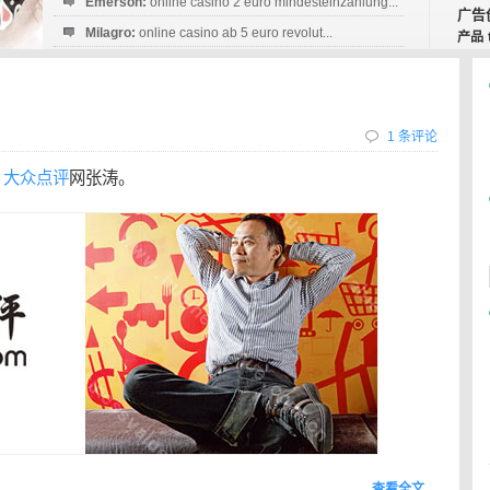
Emerson:
online casino 2 euro mindesteinzahlung...
广告
Milagro:
online casino ab 5 euro revolut...
产品
Esperanza:
sofortüberweisung casino
startguthaben...
1 条评论
：
大众点评
网张涛。
查看全文…