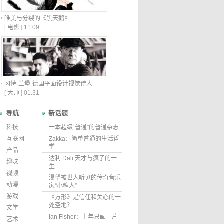
唯美与分裂的《黑天鹅》
[
电影
]
11.09
冈特·兰堡-德国平面设计视觉诗人
[
大师
]
01.31
导航
新话题
科技
一本超级“普通”的普通杂志
互联网
Zakka：简单普通的生活哲
学
产品
达利 Dali 天才与疯子的一
趣味
生
视频
渴望被世人听见的传奇音乐
动漫
家“小糖人”
游戏
《方形》是信任和关心的一
处圣地？
文学
Ian Fisher：十年只画一片
艺术