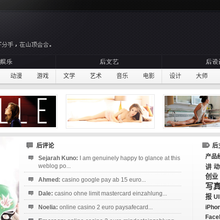
动漫
游戏
文学
艺术
音乐
电影
设计
大师
后评论
后
产品
Sejarah Kuno:
I am genuinely happy to glance at this
weblog po...
讲
动
创业
Ahmed:
casino google pay ab 15 euro...
写
Dale:
casino ohne limit mastercard einzahlung...
报
UI
Noelia:
online casino 2 euro paysafecard...
iPho
Face