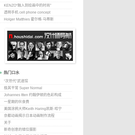
KENZO“融入到绘画中的时尚”
透明手机 cell phone concept
Holger Matthies 霍尔格·马蒂斯
热门口水
“次世代”武道馆
极其平常 Super Normal
Johannes Itten 约翰伊顿的色彩构成
一星期的伙食费
美国涂鸦大师Keith Haring凯斯·哈宁
京都动画揭示日本动画制作流程
关于
新奇创意的错位摄影