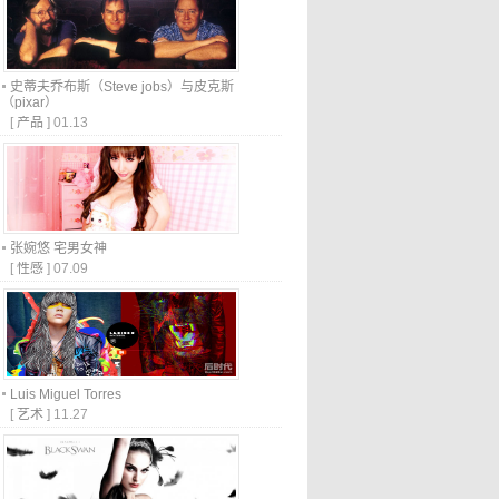
史蒂夫乔布斯（Steve jobs）与皮克斯
（pixar）
[
产品
]
01.13
张婉悠 宅男女神
[
性感
]
07.09
Luis Miguel Torres
[
艺术
]
11.27