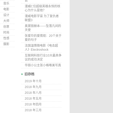
云
音乐
漫威C位超级英雄永恒的核
电影
心为什么是他？
设计
漫威电影宇宙 为了复仇者
联盟3
大师
奥黛丽赫本——坠落凡间的
创意
天使
时尚
张爱玲的爱情观：20个关于
性感
爱的句子
摄影
法国温情微电影《电击超
人》Electroshock
互联网科技行业10大最具争
议的成功决定
华丽小公主张小格唯美写真
旧存档
2019 年十月
2018 年九月
2018 年八月
2018 年五月
2018 年四月
2018 年三月