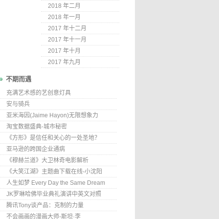
2018 年二月
2018 年一月
2017 年十二月
2017 年十一月
2017 年十月
2017 年九月
不期而遇
充满艺术感的艺创意灯具
安与骑兵
亚米海因(Jaime Hayon)无限想象力
淘宝数据盛典-城市秘密
《方形》是信任和关心的一处圣地？
亚马逊的跨国企业通病
《穆赫兰道》大卫林奇电影解析
《大笑江湖》主题曲下载在线-小沈阳
人生如梦 Every Day the Same Dream
JK罗琳哈佛毕业典礼演讲中英文对照
腾讯Tony谈产品：克制的力量
不会画画的漫画大师-斯坦·李