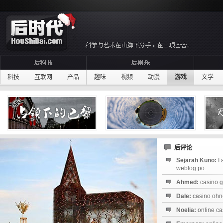
科技
互联网
产品
趣味
视频
动漫
游戏
文学
后评论
Sejarah Kuno:
I
weblog po...
Ahmed:
casino g
Dale:
casino ohne
Noelia:
online ca