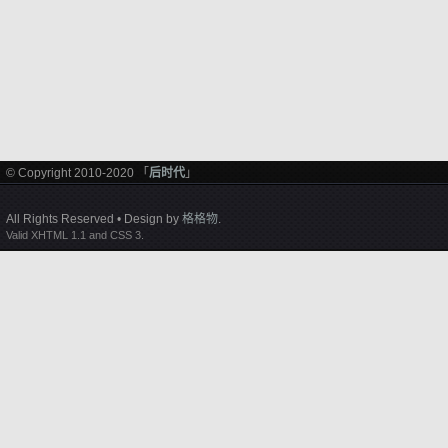
© Copyright 2010-2020 「
后时代
」
All Rights Reserved • Design by
格格物
.
Valid XHTML 1.1 and CSS 3.