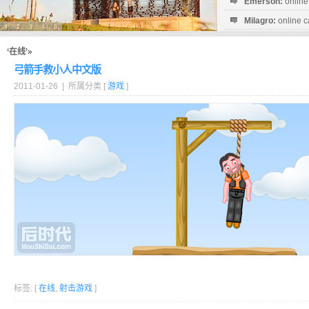
Emerson:
online
Milagro:
online c
Esperanza:
sofo
startguthaben...
‘在线’»
弓箭手救小人中文版
2011-01-26 | 所属分类 [
游戏
]
标签: [
在线
,
射击游戏
]