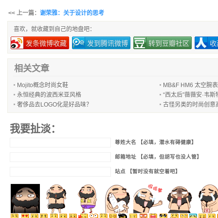
<< 上一篇：
谢荣雅：关于设计的思考
喜欢，就收藏到自己的地盘吧：
发条微博收藏
发到腾讯微博
转到豆瓣社区
收
相关文章
Mojito概念时尚女鞋
MB&F HM6 太空腕表
永恒经典的波西米亚风格
“西太后”薇薇安·韦
奢侈品去LOGO化是好品味？
古怪另类的时尚创意
我要扯淡：
尊姓大名 【必填，潜水有碍健康】
邮箱地址 【必填，但胡写也没人管】
站点 【暂时没有就空着吧】