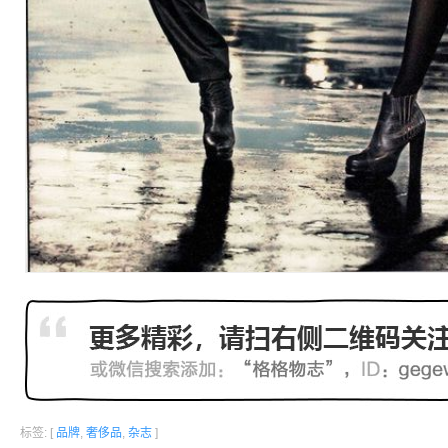
标签: [
品牌
,
奢侈品
,
杂志
]