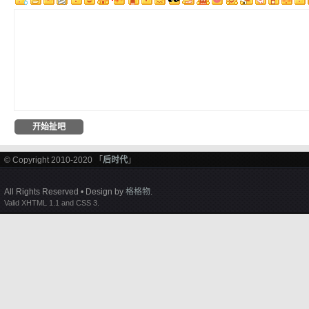
© Copyright 2010-2020 「
后时代
」
All Rights Reserved • Design by
格格物
.
Valid XHTML 1.1 and CSS 3.