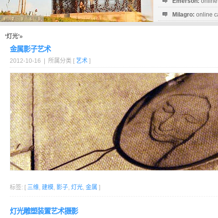
Emerson:
online
Milagro:
online c
Esperanza:
sofo
startguthaben...
‘灯光’»
金属影子艺术
2012-10-16 | 所属分类 [
艺术
]
标签: [
三维
,
建模
,
影子
,
灯光
,
金属
]
灯光雕塑装置艺术摄影