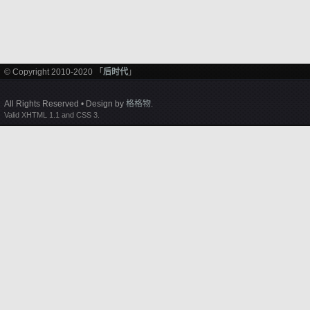
© Copyright 2010-2020 「
后时代
」
All Rights Reserved • Design by
格格物
.
Valid XHTML 1.1 and CSS 3.