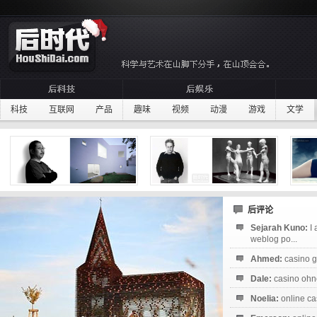
科技
互联网
产品
趣味
视频
动漫
游戏
文学
后评论
Sejarah Kuno:
I
weblog po...
Ahmed:
casino g
Dale:
casino ohne
Noelia:
online ca