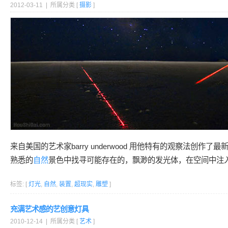
2012-03-11 | 所属分类 [
摄影
]
来自美国的艺术家barry underwood 用他特有的观察法创作了
熟悉的
自然
景色中找寻可能存在的，飘渺的发光体，在空间中注
标签: [
灯光
,
自然
,
装置
,
超现实
,
雕塑
]
充满艺术感的艺创意灯具
2010-12-14 | 所属分类 [
艺术
]