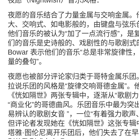
夜愿（Nightwish）音乐风格：
夜愿的音乐结合了力量金属与交响金属。
大、交响式、如电影般的，由键盘与弦乐
他们音乐的被认为“加了一点流行感”，是
们的音乐是史诗般的、戏剧性的与歌剧式的。
Bowar 表示他们的音乐“总是非常旋律
量的叠句”。
夜愿也被部分评论家归类于
哥特
金属乐团
拉说乐团的风格是“旋律交响哥德金属”。
《恍如隔世》两张专辑中，逐渐从“歌剧力
“商业化”的哥德曲风。乐团音乐中最为突出
易辨认的歌剧女音 ”，一位“有着强力歌声
但评论者发现她在《恍如隔世》这张专辑
塔雅·图伦尼离开乐团后，他们失去了在早