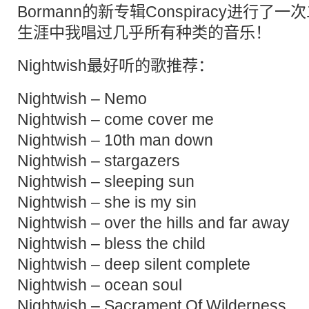
Bormann的新专辑Conspiracy进行
生涯中我唱过几乎所有种类的音乐！
Nightwish最好听的歌推荐：
Nightwish – Nemo
Nightwish – come cover me
Nightwish – 10th man down
Nightwish – stargazers
Nightwish – sleeping sun
Nightwish – she is my sin
Nightwish – over the hills and far away
Nightwish – bless the child
Nightwish – deep silent complete
Nightwish – ocean soul
Nightwish – Sacrament Of Wilderness