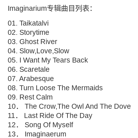
Imaginarium专辑曲目列表：
01. Taikatalvi
02. Storytime
03. Ghost River
04. Slow,Love,Slow
05. I Want My Tears Back
06. Scaretale
07. Arabesque
08. Turn Loose The Mermaids
09. Rest Calm
10． The Crow,The Owl And The Dove
11． Last Ride Of The Day
12． Song Of Myself
13． Imaginaerum