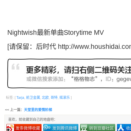
Nightwish最新单曲Storytime MV
[请保留：
后时代
http://www.houshidai.co
标签: [
Tarja
,
前卫金属
,
北欧
,
哥特
,
摇滚乐
]
<< 上一篇：
天堂里的爱情阶梯
喜欢，就收藏到自己的地盘吧：
发条微博收藏
发到腾讯微博
转到豆瓣社区
收