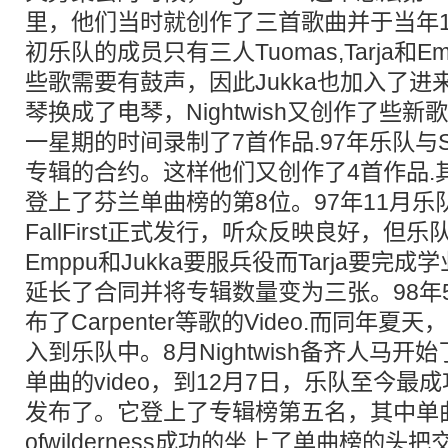
里，他们当时就创作了三首歌曲并于当年
初乐队的成员只有三人Tuomas,Tarja和E
些歌需要有鼓声，因此Jukka也加入了进来
琴换成了电琴，Nightwish又创作了些新
一星期的时间录制了7首作品.97年乐队与Sp
专辑的合约。这样他们又创作了4首作品.其中C
登上了芬兰单曲榜的第8位。97年11月乐队首
FallFirst正式发行，听众反映良好，但
Emppu和Jukka要服兵役而Tarja要完
延长了合同并将专辑数量变为三张。98年5月公
布了Carpenter等歌的Video.而同年夏天，
入到乐队中。8月Nightwish备齐人马开
单曲的video，到12月7日，乐队至今最成功
发布了。它登上了专辑榜第五名，其中单曲sa
ofwilderness成功的坐上了单曲榜的头把交椅