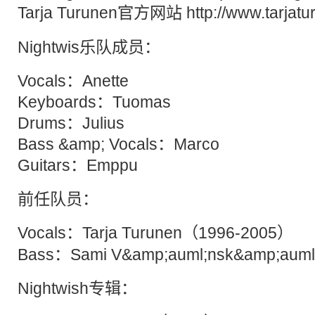
Tarja
Turunen官方网站 http://www.tarjatu
Nightwis乐队成员：
Vocals：Anette
Keyboards：Tuomas
Drums：Julius
Bass &amp; Vocals：Marco
Guitars：Emppu
前任队员：
Vocals：
Tarja
Turunen（1996-2005）
Bass：Sami V&amp;auml;nsk&amp;aum
Nightwish专辑：