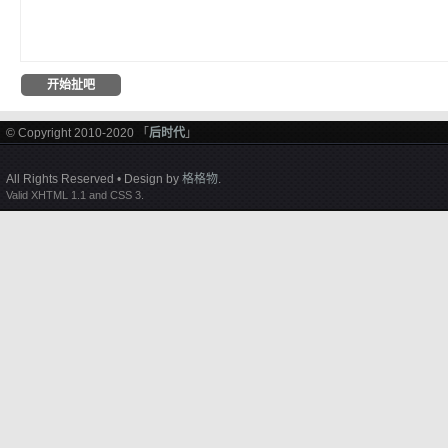
© Copyright 2010-2020 「
后时代
」
All Rights Reserved • Design by
格格物
.
Valid XHTML 1.1 and CSS 3.