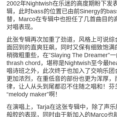
2002年Nightwish在乐迷的高度期盼
辑，此时bass的位置已由前Sinergy的bass手
替，Marco在专辑中也担任了几首曲目的高
对唱表现。
此张专辑再次加重了劲道，风格上可说综
面回到的直爽狂飙，同时又保有细致饱满
稍微粗重些，在”Slaying The Dream
thrash chord，堪称是Nightwish至今
唱诗班之外，此次终于也加入了交响乐团
更加浓烈，在重低音的部份也更为浑厚，
律，让人从头到尾都忍不住随之唱和！芬
“melody maker”啊！
在演唱上，Tarja在这张专辑中，除了声
般腔的表现，同时由于新加入的Marco