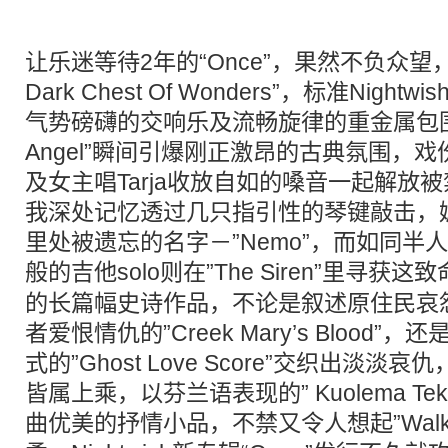
让乐迷等待2年的“Once”，果然不负众
Dark Chest Of Wonders”，标准Nig
气势磅礴的交响乐及流畅旋律的重金属包围，而”W
Angel”瞬间引爆刚正激昂的古典氛围，
及女主唱Tarja收放自如的嗓音一起解放
我深处记忆透过几只指引性的琴键敲击，
里处被遗忘的名字－”Nemo”，而如同半
般的吉他solo则在”The Siren”里寻获
的长篇幅史诗作品，不论是叙述原住民哀
者爱恨情仇的”Creek Mary’s Blood
式的”Ghost Love Score”交织出淡
皆属上乘，以芬兰语表现的” Kuolema Tekee T
曲优美的抒情小品，不禁又令人想起”Walking I