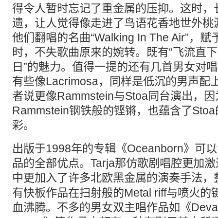
得令人暂时忘记了重金属的压抑。这时，
遗，让人觉得像走进了鸟语花香地世外桃
他们翻唱的名曲“Walking In The Ai
时，不失歌曲原来的婉转。既有“飞流直下
日”的魅力。值得一提的还有几首男女对
有些像Lacrimosa，同样是低沉的男声
者说更像Rammstein与Stoa同台演出
Rammstein钢铁般的铿锵，也蕴含了St
彩。
出版于1998年的专辑《Oceanborn》
品的全部优点。Tarja那仿歌剧唱腔更加
中更加入了许多
北欧
黑金属的演奏手法，
有快板作品在扫射般的Metal riff与喷
血沸腾。不多的男女双主唱作品如《Deval&the