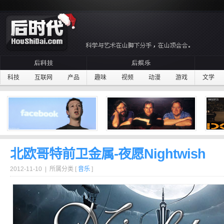
科技
互联网
产品
趣味
视频
动漫
游戏
文学
北欧哥特前卫金属-夜愿Nightwish
2012-11-10 | 所属分类 [
音乐
]