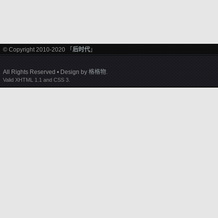
© Copyright 2010-2020 「
后时代
」
All Rights Reserved • Design by
格格物
.
Valid XHTML 1.1 and CSS 3.