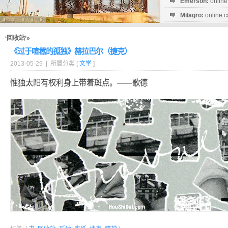
Emerson:
online
Milagro:
online c
Esperanza:
sofo
startguthaben...
‘回收站’»
《过于喧嚣的孤独》赫拉巴尔（捷克）
2013-05-29 | 所属分类 [
文学
]
惟独太阳有权利身上带着斑点。——歌德