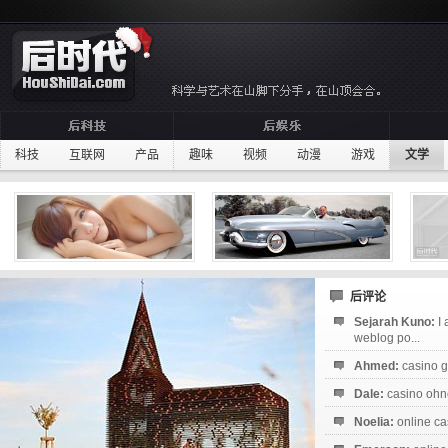
科技
互联网
产品
趣味
视频
动漫
游戏
文学
后评论
Sejarah Kuno:
I
weblog po...
Ahmed:
casino g
Dale:
casino ohne
Noelia:
online ca