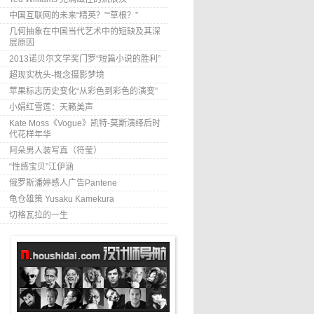
中国互联网的未来“精英？”“草根？”
几何抽象在中国当代艺术中的短缺及其深
层原因
2013诺贝尔文学奖门罗“短篇小说的胜利”
超现实枕头-概念摄影梦境
苹果标志历史变化“从彩色到彩色的演变”
小娟红雪莲：天籁美声
Kate Moss《Vogue》凯特-莫斯演绎后时
代花样年华
阿朵男人装写真（符莹）
“性感宝贝”江伊涵
俄罗斯潘婷感人广告Pantene
龟仓雄策 Yusaku Kamekura
切格瓦拉的一生