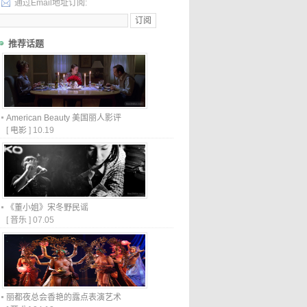
通过Email地址订阅:
推荐话题
American Beauty 美国丽人影评
[
电影
]
10.19
《董小姐》宋冬野民谣
[
音乐
]
07.05
丽都夜总会香艳的露点表演艺术