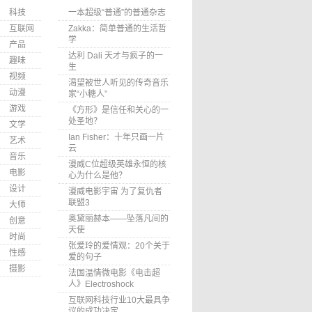
科技
一本超级“普通”的普通杂志
互联网
Zakka：简单普通的生活哲
学
产品
达利 Dali 天才与疯子的一
趣味
生
视频
渴望被世人听见的传奇音乐
动漫
家“小糖人”
游戏
《方形》是信任和关心的一
处圣地？
文学
Ian Fisher：十年只画一片
艺术
云
音乐
漫威C位超级英雄永恒的核
电影
心为什么是他？
设计
漫威电影宇宙 为了复仇者
联盟3
大师
奥黛丽赫本——坠落凡间的
创意
天使
时尚
张爱玲的爱情观：20个关于
性感
爱的句子
摄影
法国温情微电影《电击超
人》Electroshock
互联网科技行业10大最具争
议的成功决定