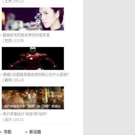
[
艺术
]
04.12
最美射击陀枪女神刘宇珽写真
[
性感
]
12.06
漫威C位超级英雄永恒的核心为什么是他？
[
趣味
]
05.10
用户界面设计“状态”和“动作”
[
设计
]
03.21
导航
新话题