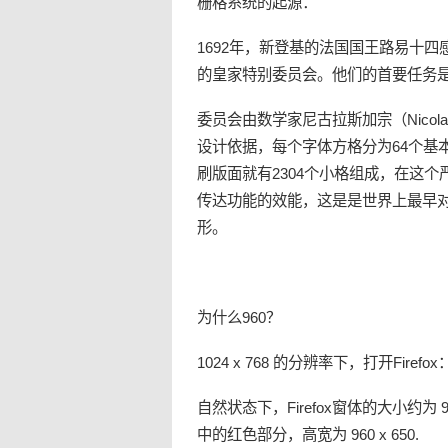
栅格系统的起源：
1692年，新登基的法国国王路易十
的皇家特别委员会。他们的首要任务
委员会由数学家尼古拉斯加宗（Nicol
设计依据，每个字体方格分为64个基
刷版面就有2304个小格组成，在这
传达功能的效能，这是是世界上最早
形。
为什么
960
？
1024 x 768 的分辨率下，打开Firefox
自然状态下，Firefox窗体的大小约为 
中的红色部分，高宽为 960 x 650.