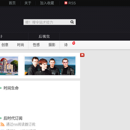
首页
关于
加入收藏
RSS
创意
时尚
性感
摄影
诗
时间生命
后时代订阅
通过rss阅读器订阅: