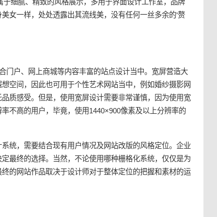
计，属于细腻、精致的风格展示，多用于界面设计工作室，品牌
美女一样，处处透露出其流线美，没有任何一丝多余的‘赘
综合门户、网上商城等内容丰富的站点设计当中。宽屏营造大
遐想空间，因此也可用于个性艺术网站当中，例如婚纱摄影网
托品质感受。但是，使用宽屏设计需要非常谨慎，因为使用宽
不高的用户，毕竟，使用1440×900像素及以上分辨率的
计系统，需要结合现有用户情况及网站改版的风格定位。企业
决定最终的选择。当然，不论使用哪种栅格化系统，仅仅是为
最终的网站作品取决于设计师对于整体定位的把握和素材的运