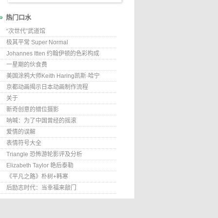
热门口水
“次世代”武道馆
极其平常 Super Normal
Johannes Itten 约翰伊顿的色彩构成
一星期的伙食费
美国涂鸦大师Keith Haring凯斯·哈宁
京都动画揭示日本动画制作流程
关于
新奇创意的错位摄影
呐喊：为了中国曾经的摇滚
爱情的误解
表情符号大全
Triangle 恐怖游轮影评及分析
Elizabeth Taylor 艳后泰勒
《平凡之路》朴树+韩寒
后励志时代：当幸福来敲门