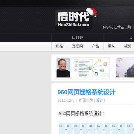
科技
互联网
产品
趣味
视频
960网页栅格系统设计
2011-12-5 | 所属分类 [
设计
]
960
网页
栅格
系统设计：