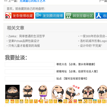
<< 上一篇：
充满童心的粘土艺术
下一篇
喜欢，就收藏到自己的地盘吧：
发条微博收藏
发到腾讯微博
转到豆瓣社区
收
相关文章
Zakka：简单普通的生活哲学
一家300年的杂货店
坚果Pchak品牌包装设计
洛杉矶城市形象Log
只有儿童才能看到的海报
设计中的“不完美”
我要扯淡：
尊姓大名 【必填，潜水有碍健康】
邮箱地址 【必填，但胡写也没人管】
站点 【暂时没有就空着吧】