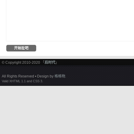
© Copyright 2010-2020 「
后时代
」
All Rights Reserved • Design by
格格物
.
Valid XHTML 1.1 and CSS 3.